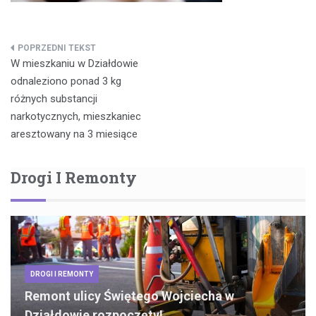
Nawigacja
W mieszkaniu w Działdowie
wpisu
odnaleziono ponad 3 kg
różnych substancji
narkotycznych, mieszkaniec
aresztowany na 3 miesiące
Drogi I Remonty
DROGI I REMONTY
Remont ulicy Świętego Wojciecha w
Działdowie rozpoczęty!