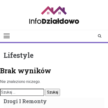
Skip
to
content
infodzialdowo.pl
Aktualności z Działdowa i
okolic
Lifestyle
Brak wyników
Nie znaleziono niczego.
Szukaj:
Drogi I Remonty