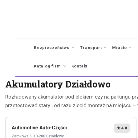
Skip
to
content
Bezpieczeństwo
Transport
Miasto
Katalog firm
Kontakt
Akumulatory Działdowo
Rozładowany akumulator pod blokiem czy na parkingu prz
przetestować stary i od razu zlecić montaż na miejscu –
Automotive Auto-Części
★ 4.8
Zamkowa 5, 13-200 Działdowo