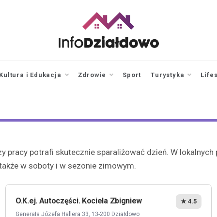
infodzialdowo.pl
Aktualności z Działdowa i
okolic
Kultura i Edukacja
Zdrowie
Sport
Turystyka
Life
y pracy potrafi skutecznie sparaliżować dzień. W lokalnyc
 także w soboty i w sezonie zimowym.
O.K.ej. Autoczęści. Kociela Zbigniew
★ 4.5
Generała Józefa Hallera 33, 13-200 Działdowo