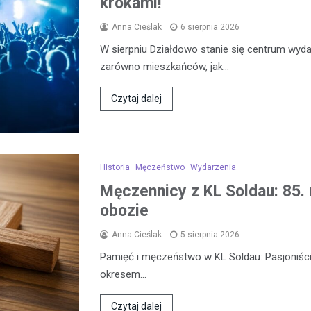
krokami!
Anna Cieślak
6 sierpnia 2026
W sierpniu Działdowo stanie się centrum wydar
zarówno mieszkańców, jak…
Czytaj dalej
Historia
Męczeństwo
Wydarzenia
Męczennicy z KL Soldau: 85. 
obozie
Anna Cieślak
5 sierpnia 2026
Pamięć i męczeństwo w KL Soldau: Pasjoniści
okresem…
Czytaj dalej