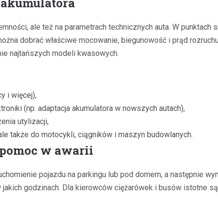
 akumulatora
mności, ale też na parametrach technicznych auta. W punktach
ożna dobrać właściwe mocowanie, biegunowość i prąd rozruchu
 nie najtańszych modeli kwasowych.
 i więcej),
troniki (np. adaptacja akumulatora w nowszych autach),
nia utylizacji,
ale także do motocykli, ciągników i maszyn budowlanych.
i pomoc w awarii
uchomienie pojazdu na parkingu lub pod domem, a następnie wy
w jakich godzinach. Dla kierowców ciężarówek i busów istotne są