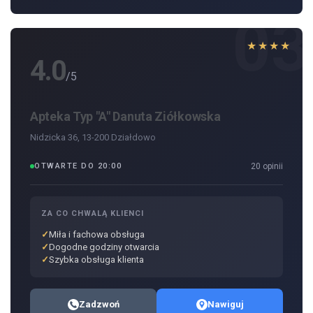
03
★★★★
4.0
/5
Apteka Typ "A" Danuta Ziółkowska
Nidzicka 36, 13-200 Działdowo
OTWARTE DO 20:00
20 opinii
ZA CO CHWALĄ KLIENCI
Miła i fachowa obsługa
Dogodne godziny otwarcia
Szybka obsługa klienta
Zadzwoń
Nawiguj