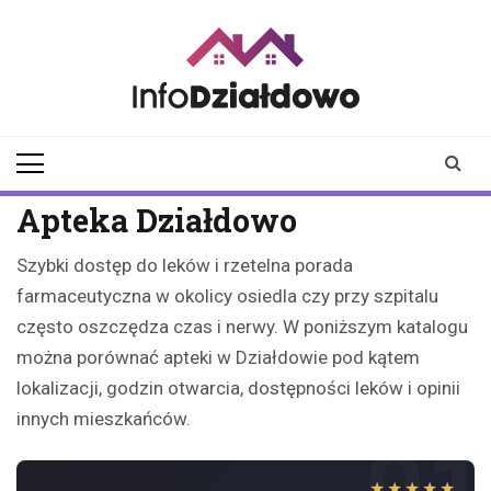
Skip
to
content
infodzialdowo.pl
Aktualności z Działdowa i
okolic
Apteka Działdowo
Szybki dostęp do leków i rzetelna porada
farmaceutyczna w okolicy osiedla czy przy szpitalu
często oszczędza czas i nerwy. W poniższym katalogu
można porównać apteki w Działdowie pod kątem
lokalizacji, godzin otwarcia, dostępności leków i opinii
innych mieszkańców.
01
★★★★★