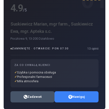
4.9
/5
Suskiewicz Marian, mgr farm., Suskiewicz
Ewa, mgr. Apteka s.c.
Pocztowa 9, 13-200 Działdowo
ZAMKNIĘTE · OTWARCIE: PON 07:30
13 opinii
ZA CO CHWALĄ KLIENCI
Szybka i pomocna obsługa
Profesjonalni farmaceuci
Miła atmosfera
Zadzwoń
Nawiguj