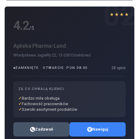
02
★★★★
4.2
/5
Apteka Pharma-Land
Władysława Jagiełły 22, 13-200 Działdowo
ZAMKNIĘTE · OTWARCIE: PON 08:00
28 opinii
ZA CO CHWALĄ KLIENCI
Bardzo miła obsługa
Fachowość pracowników
Szeroki asortyment produktów
Zadzwoń
Nawiguj