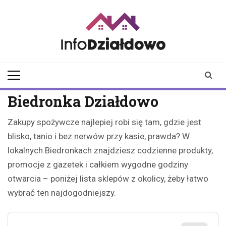
Skip
to
content
infodzialdowo.pl
Aktualności z Działdowa i
okolic
Biedronka Działdowo
Zakupy spożywcze najlepiej robi się tam, gdzie jest
blisko, tanio i bez nerwów przy kasie, prawda? W
lokalnych Biedronkach znajdziesz codzienne produkty,
promocje z gazetek i całkiem wygodne godziny
otwarcia – poniżej lista sklepów z okolicy, żeby łatwo
wybrać ten najdogodniejszy.