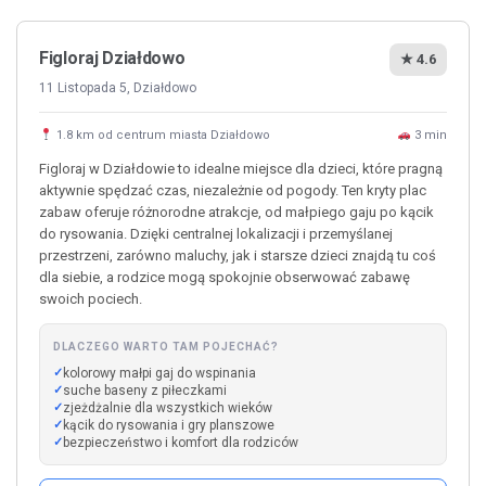
Figloraj Działdowo
★ 4.6
11 Listopada 5, Działdowo
1.8 km od centrum miasta Działdowo
3 min
Figloraj w Działdowie to idealne miejsce dla dzieci, które pragną
aktywnie spędzać czas, niezależnie od pogody. Ten kryty plac
zabaw oferuje różnorodne atrakcje, od małpiego gaju po kącik
do rysowania. Dzięki centralnej lokalizacji i przemyślanej
przestrzeni, zarówno maluchy, jak i starsze dzieci znajdą tu coś
dla siebie, a rodzice mogą spokojnie obserwować zabawę
swoich pociech.
DLACZEGO WARTO TAM POJECHAĆ?
kolorowy małpi gaj do wspinania
suche baseny z piłeczkami
zjeżdżalnie dla wszystkich wieków
kącik do rysowania i gry planszowe
bezpieczeństwo i komfort dla rodziców