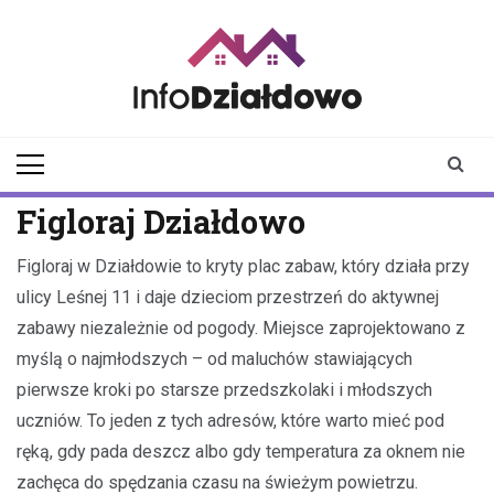
Skip
to
content
infodzialdowo.pl
Aktualności z Działdowa i
okolic
Figloraj Działdowo
Figloraj w Działdowie to kryty plac zabaw, który działa przy
ulicy Leśnej 11 i daje dzieciom przestrzeń do aktywnej
zabawy niezależnie od pogody. Miejsce zaprojektowano z
myślą o najmłodszych – od maluchów stawiających
pierwsze kroki po starsze przedszkolaki i młodszych
uczniów. To jeden z tych adresów, które warto mieć pod
ręką, gdy pada deszcz albo gdy temperatura za oknem nie
zachęca do spędzania czasu na świeżym powietrzu.