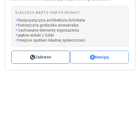
DLACZEGO WARTO TAM POJECHAĆ?
klasycystyczna architektura Schinkela
historyczne grodzisko słowiańskie
zachowane elementy wyposażenia
piękne widoki z Górki
miejsce spotkań lokalnej społeczności
Zadzwoń
Nawiguj
Leaflet
|
©
OpenStreetMap
+
−