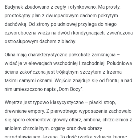
Budynek zbudowano z cegły i otynkowano. Ma prosty,
prostokątny plan z dwuspadowym dachem pokrytym
dachówką. Od strony południowej przylega do niego
czworoboczna wieża na dwóch kondygnacjach, zwieńczona
ostrosłupowym dachem z blachy.
Okna mają charakterystyczne półkoliste zamknięcia –
widać je w elewacjach wschodniej i zachodniej. Południowa
ściana zakończona jest trójkątnym szczytem z trzema
takimi samymi oknami. Wejście znajduje się od frontu, a nad
nim umieszczono napis „Dom Boży”.
Wnętrze jest typowo klasycystyczne – płaski strop,
drewniane empory. Z pierwotnego wyposażenia zachowało
się sporo elementów: główny ołtarz, ambona, chrzcielnica z
aniołem chrzcielnym, organy oraz dwa obrazy
przedstawiające Jezusa. To dość rzadka sytuacja, biorąc