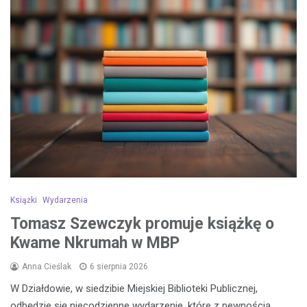
Książki
Wydarzenia
Tomasz Szewczyk promuje książkę o
Kwame Nkrumah w MBP
Anna Cieślak
6 sierpnia 2026
W Działdowie, w siedzibie Miejskiej Biblioteki Publicznej,
odbędzie się niecodzienne wydarzenie, które z pewnością