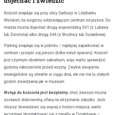
dojechać i zwiedzić
Kościół znajduje się przy ulicy Garbuzy w Lidzbarku
Welskim, na wzgórzu oddzielającym centrum od jeziora. Do
miasta można dojechać drogą wojewódzką 541 (z Lubawy
lub Żuromina) albo drogą 544 (z Brodnicy lub Działdowa).
Parking znajduje się w pobliżu – najlepiej zaparkować w
centrum i przejść się pieszo (kilka minut spaceru). Kościół
jest czynnym obiektem sakralnym, więc warto sprawdzić
godziny nabożeństw przed wizytą. Zwykle świątynie
ewangelickie są otwarte w ciągu dnia, ale nie ma tu stałych
godzin zwiedzania jak w muzeum.
Wstęp do kościoła jest bezpłatny
, choć zawsze można
zostawić dobrowolną ofiarę na utrzymanie zabytku. Jeśli
chcesz dowiedzieć się więcej o historii miejsca, warto
wcześniej skontaktować się z parafią w Działdowie –