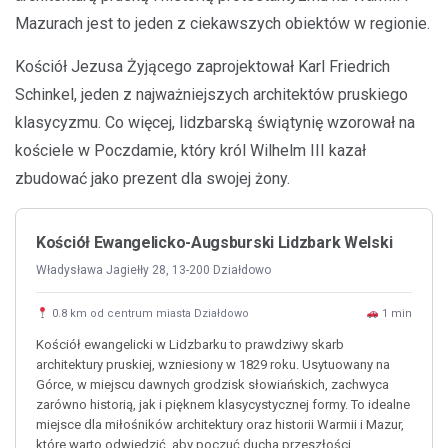
Mazurach jest to jeden z ciekawszych obiektów w regionie.
Kościół Jezusa Żyjącego zaprojektował Karl Friedrich
Schinkel, jeden z najważniejszych architektów pruskiego
klasycyzmu. Co więcej, lidzbarską świątynię wzorował na
kościele w Poczdamie, który król Wilhelm III kazał
zbudować jako prezent dla swojej żony.
Kościół Ewangelicko-Augsburski Lidzbark Welski
Władysława Jagiełły 28, 13-200 Działdowo
0.8 km od centrum miasta Działdowo
1 min
Kościół ewangelicki w Lidzbarku to prawdziwy skarb
architektury pruskiej, wzniesiony w 1829 roku. Usytuowany na
Górce, w miejscu dawnych grodzisk słowiańskich, zachwyca
zarówno historią, jak i pięknem klasycystycznej formy. To idealne
miejsce dla miłośników architektury oraz historii Warmii i Mazur,
które warto odwiedzić, aby poczuć ducha przeszłości.