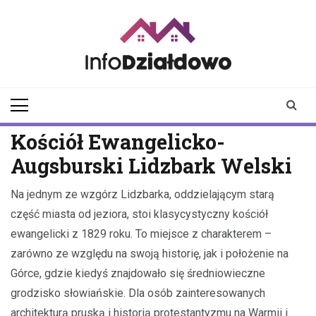
Skip
to
content
infodzialdowo.pl
Aktualności z Działdowa i
okolic
Kościół Ewangelicko-
Augsburski Lidzbark Welski
Na jednym ze wzgórz Lidzbarka, oddzielającym starą
część miasta od jeziora, stoi klasycystyczny kościół
ewangelicki z 1829 roku. To miejsce z charakterem –
zarówno ze względu na swoją historię, jak i położenie na
Górce, gdzie kiedyś znajdowało się średniowieczne
grodzisko słowiańskie. Dla osób zainteresowanych
architekturą pruską i historią protestantyzmu na Warmii i