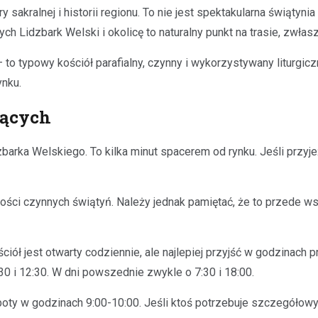
sakralnej i historii regionu. To nie jest spektakularna świątyni
ch Lidzbark Welski i okolicę to naturalny punkt na trasie, zwłas
 to typowy kościół parafialny, czynny i wykorzystywany liturgicz
ynku.
jących
dzbarka Welskiego. To kilka minut spacerem od rynku. Jeśli prz
ści czynnych świątyń. Należy jednak pamiętać, że to przede ws
ół jest otwarty codziennie, ale najlepiej przyjść w godzinach 
30 i 12:30. W dni powszednie zwykle o 7:30 i 18:00.
 soboty w godzinach 9:00-10:00. Jeśli ktoś potrzebuje szczegóło