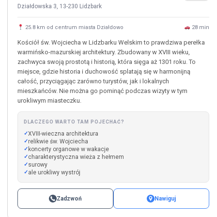
Działdowska 3, 13-230 Lidzbark
25.8 km od centrum miasta Działdowo
28 min
Kościół św. Wojciecha w Lidzbarku Welskim to prawdziwa perełka
warmińsko-mazurskiej architektury. Zbudowany w XVIII wieku,
zachwyca swoją prostotą i historią, która sięga aż 1301 roku. To
miejsce, gdzie historia i duchowość splatają się w harmonijną
całość, przyciągając zarówno turystów, jak i lokalnych
mieszkańców. Nie można go pominąć podczas wizyty w tym
urokliwym miasteczku.
DLACZEGO WARTO TAM POJECHAĆ?
XVIII-wieczna architektura
relikwie św. Wojciecha
koncerty organowe w wakacje
charakterystyczna wieża z hełmem
surowy
ale urokliwy wystrój
Zadzwoń
Nawiguj