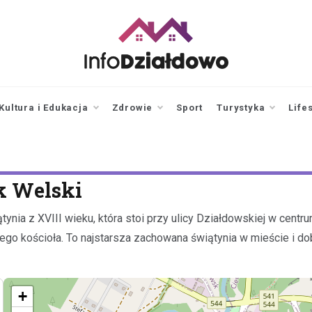
infodzialdowo.pl
Aktualności z Działdowa i
okolic
Kultura i Edukacja
Zdrowie
Sport
Turystyka
Life
k Welski
nia z XVIII wieku, która stoi przy ulicy Działdowskiej w centr
o kościoła. To najstarsza zachowana świątynia w mieście i dobr
+