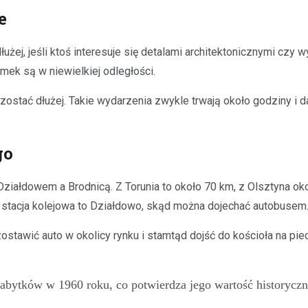
e
żej, jeśli ktoś interesuje się detalami architektonicznymi czy
mek są w niewielkiej odległości.
o zostać dłużej. Takie wydarzenia zwykle trwają około godziny i
go
Działdowem a Brodnicą. Z Torunia to około 70 km, z Olsztyna ok
za stacja kolejowa to Działdowo, skąd można dojechać autobusem
wić auto w okolicy rynku i stamtąd dojść do kościoła na piech
zabytków w 1960 roku, co potwierdza jego wartość historyczną