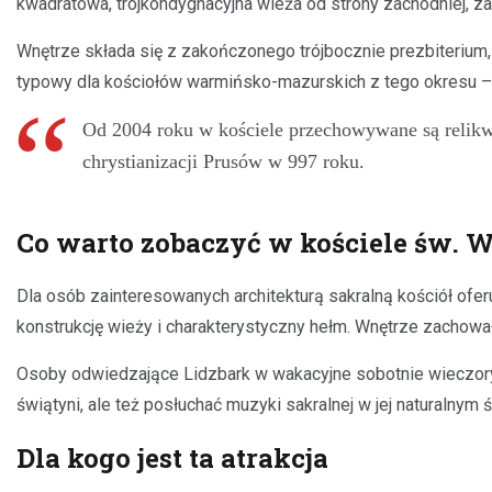
kwadratowa, trójkondygnacyjna wieża od strony zachodniej, za
Wnętrze składa się z zakończonego trójbocznie prezbiterium, 
typowy dla kościołów warmińsko-mazurskich z tego okresu – n
Od 2004 roku w kościele przechowywane są relikwie
chrystianizacji Prusów w 997 roku.
Co warto zobaczyć w kościele św. 
Dla osób zainteresowanych architekturą sakralną kościół ofe
konstrukcję wieży i charakterystyczny hełm. Wnętrze zachow
Osoby odwiedzające Lidzbark w wakacyjne sobotnie wieczory m
świątyni, ale też posłuchać muzyki sakralnej w jej naturalnym 
Dla kogo jest ta atrakcja