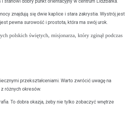
i stanowi dobry punkt orientacyjny w centrum Lidzbarka.
y znajdują się dwie kaplice i stara zakrystia. Wystrój jest
est pewna surowość i prostota, która ma swój urok.
ch polskich świętych, misjonarza, który zginął podczas
-wiecznymi przekształceniami. Warto zwrócić uwagę na
 z różnych okresów.
fia. To dobra okazja, żeby nie tylko zobaczyć wnętrze