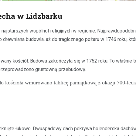
ciecha w Lidzbarku
z najstarszych wspólnot religijnych w regionie. Najprawdopodobn
o drewniana budowla, aż do tragicznego pożaru w 1746 roku, któ
any kościół. Budowa zakończyła się w 1752 roku. To właśnie t
y przeprowadzono gruntowną przebudowę.
do kościoła wmurowano tablicę pamiątkową z okazji 700-lecia
amknięte łukowo. Dwuspadowy dach pokrywa holenderska dachówk