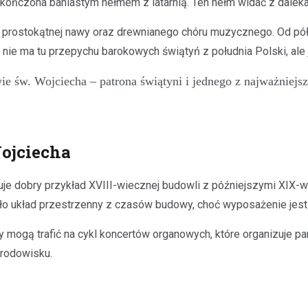
kończona baniastym hełmem z latarnią. Ten hełm widać z daleka 
prostokątnej nawy oraz drewnianego chóru muzycznego. Od północ
ie ma tu przepychu barokowych świątyń z południa Polski, ale j
 św. Wojciecha – patrona świątyni i jednego z najważniejszy
Wojciecha
ruje dobry przykład XVIII-wiecznej budowli z późniejszymi XIX
ało układ przestrzenny z czasów budowy, choć wyposażenie jest
ogą trafić na cykl koncertów organowych, które organizuje para
środowisku.