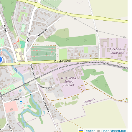
Leaflet
|
©
OpenStreetMap