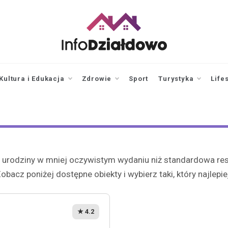
infodzialdowo.pl
Aktualności z Działdowa i
okolic
Kultura i Edukacja
Zdrowie
Sport
Turystyka
Life
rodziny w mniej oczywistym wydaniu niż standardowa restau
obacz poniżej dostępne obiekty i wybierz taki, który najlep
★ 4.2