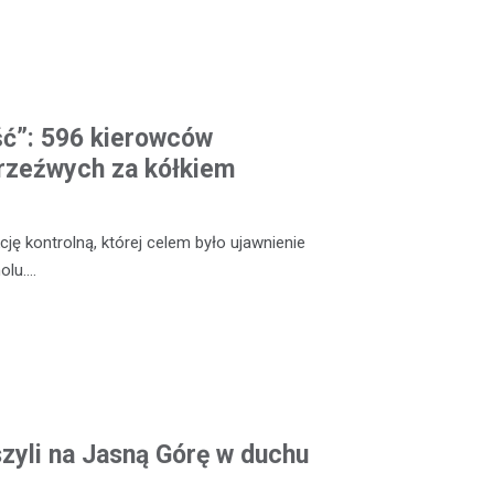
ść”: 596 kierowców
rzeźwych za kółkiem
ę kontrolną, której celem było ujawnienie
olu.…
zyli na Jasną Górę w duchu