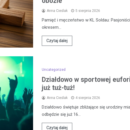
obozie
Anna Cieślak
5 sierpnia 2026
Pamięć i męczeństwo w KL Soldau: Pasjoniści
okresem…
Czytaj dalej
Uncategorized
Działdowo w sportowej eufor
już tuż-tuż!
Anna Cieślak
4 sierpnia 2026
Działdowo świętuje zbliżające się urodziny mia
odbędzie się już 16…
Czytaj dalej