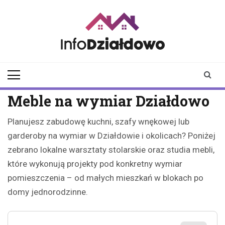
Skip
to
content
infodzialdowo.pl
Aktualności z Działdowa i
okolic
Meble na wymiar Działdowo
Planujesz zabudowę kuchni, szafy wnękowej lub
garderoby na wymiar w Działdowie i okolicach? Poniżej
zebrano lokalne warsztaty stolarskie oraz studia mebli,
które wykonują projekty pod konkretny wymiar
pomieszczenia – od małych mieszkań w blokach po
domy jednorodzinne.