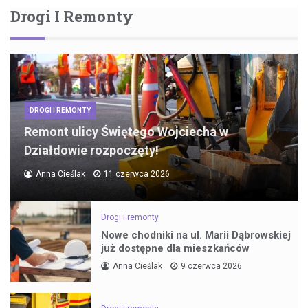
Drogi I Remonty
DROGI I REMONTY
Remont ulicy Świętego Wojciecha w
Działdowie rozpoczęty!
Anna Cieślak
11 czerwca 2026
Drogi i remonty
Nowe chodniki na ul. Marii Dąbrowskiej
już dostępne dla mieszkańców
Anna Cieślak
9 czerwca 2026