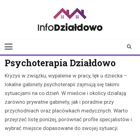
Skip
to
content
infodzialdowo.pl
Aktualności z Działdowa i
okolic
Psychoterapia Działdowo
Kryzys w związku, wypalenie w pracy, lęk u dziecka –
lokalne gabinety psychoterapii zajmują się takimi
sytuacjami na co dzień. W mieście i okolicy działają
zarówno prywatne gabinety, jak i poradnie przy
przychodniach oraz placówkach medycznych. Warto
przejrzeć listę poniżej, porównać profile specjalistów i
wybrać miejsce dopasowane do swojej sytuacji.