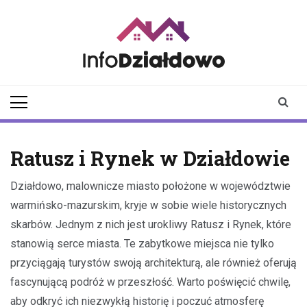
Skip
to
content
infodzialdowo.pl
Aktualności z Działdowa i
okolic
Ratusz i Rynek w Działdowie
Działdowo, malownicze miasto położone w województwie
warmińsko-mazurskim, kryje w sobie wiele historycznych
skarbów. Jednym z nich jest urokliwy Ratusz i Rynek, które
stanowią serce miasta. Te zabytkowe miejsca nie tylko
przyciągają turystów swoją architekturą, ale również oferują
fascynującą podróż w przeszłość. Warto poświęcić chwilę,
aby odkryć ich niezwykłą historię i poczuć atmosferę