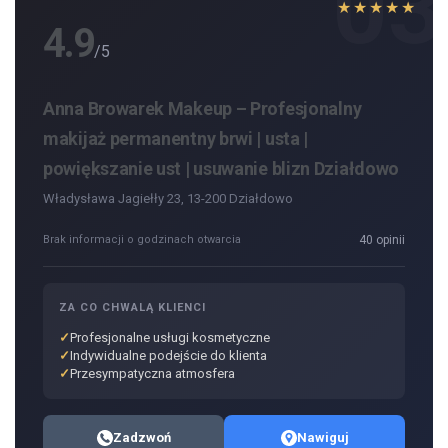
03
★★★★★
4.9
/5
Anna Browarek Makeup – Profesjonalny
makijaż permanentny brwi | usta |
powiększanie ust | usuwanie blizn Działdowo
Władysława Jagiełły 23, 13-200 Działdowo
Brak informacji o godzinach otwarcia
40 opinii
ZA CO CHWALĄ KLIENCI
Profesjonalne usługi kosmetyczne
Indywidualne podejście do klienta
Przesympatyczna atmosfera
Zadzwoń
Nawiguj