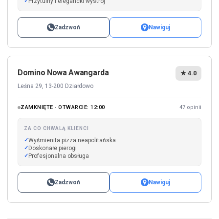
Przytulny i elegancki wystrój
Zadzwoń
Nawiguj
Domino Nowa Awangarda
★ 4.0
Leśna 29, 13-200 Działdowo
ZAMKNIĘTE · OTWARCIE: 12:00
47 opinii
ZA CO CHWALĄ KLIENCI
Wyśmienita pizza neapolitańska
Doskonałe pierogi
Profesjonalna obsługa
Zadzwoń
Nawiguj