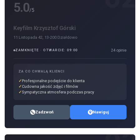
5.0
/5
Keyfilm Krzysztof Górski
11 Listopada 42, 13-200 Działdowo
ZAMKNIĘTE · OTWARCIE: 09:00
24 opinie
ZA CO CHWALĄ KLIENCI
Profesjonalne podejście do klienta
Cudowna jakość zdjęć i filmów
Sympatyczna atmosfera podczas pracy
Zadzwoń
Nawiguj