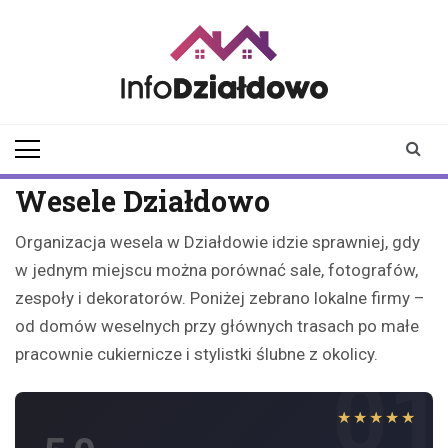
Skip
to
content
infodzialdowo.pl
Aktualności z Działdowa i
okolic
Wesele Działdowo
Organizacja wesela w Działdowie idzie sprawniej, gdy
w jednym miejscu można porównać sale, fotografów,
zespoły i dekoratorów. Poniżej zebrano lokalne firmy –
od domów weselnych przy głównych trasach po małe
pracownie cukiernicze i stylistki ślubne z okolicy.
01
★★★★★