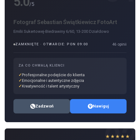
5.0
/5
Fotograf Sebastian Świątkiewicz FotoArt
Emilii Sukertowej-Biedrawiny 6/60, 13-200 Działdowo
ZAMKNIĘTE · OTWARCIE: PON 09:00
46 opinii
ZA CO CHWALĄ KLIENCI
Profesjonalne podejście do klienta
Emocjonalne i autentyczne zdjęcia
Kreatywność i talent artystyczny
Zadzwoń
Nawiguj
02
★★★★★