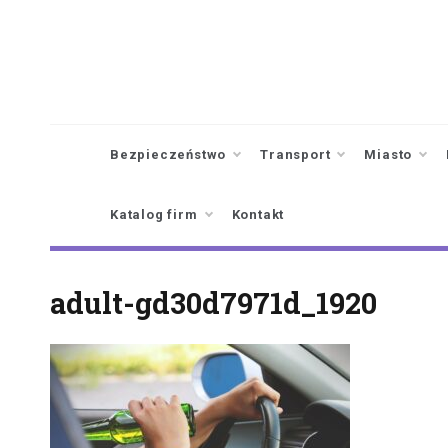
Skip
to
content
Bezpieczeństwo
Transport
Miasto
Katalog firm
Kontakt
adult-gd30d7971d_1920