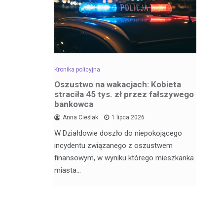
Kronika policyjna
Kro
dowa –
Oszustwo na wakacjach: Kobieta
Za
straciła 45 tys. zł przez fałszywego
wr
bankowca
6
Anna Cieślak
1 lipca 2026
Fu
W Działdowie doszło do niepokojącego
j Julii
Po
incydentu związanego z oszustwem
nęła 17
po
finansowym, w wyniku którego mieszkanka
Dz
miasta…