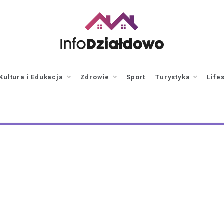
infodzialdowo.pl
Aktualności z Działdowa i
okolic
Kultura i Edukacja
Zdrowie
Sport
Turystyka
Life