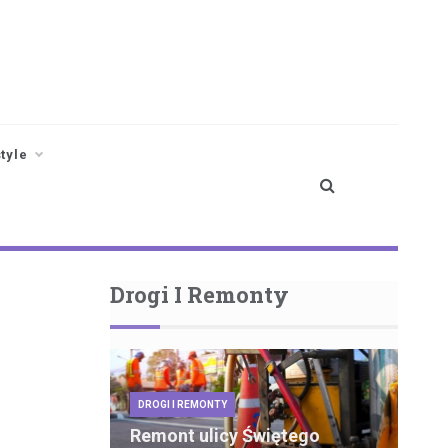
style
Drogi I Remonty
DROGI I REMONTY
Remont ulicy Świętego