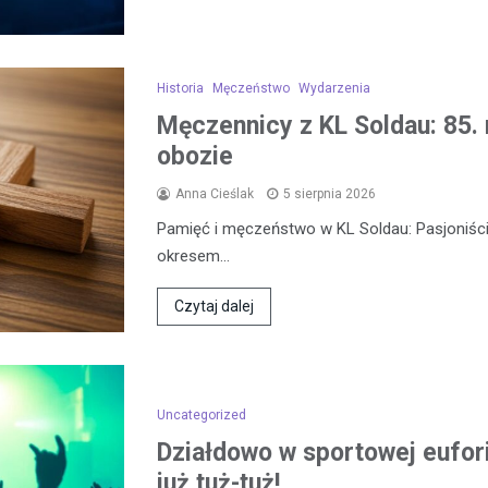
Historia
Męczeństwo
Wydarzenia
Męczennicy z KL Soldau: 85. 
obozie
Anna Cieślak
5 sierpnia 2026
Pamięć i męczeństwo w KL Soldau: Pasjoniści
okresem…
Czytaj dalej
Uncategorized
Działdowo w sportowej eufor
już tuż-tuż!