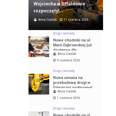
Wojciecha w Działdowie
rozpoczęty!
Anna Cieślak
11 czerwca 2026
Drogi i remonty
Nowe chodniki na ul.
Marii Dąbrowskiej już
dostępne dla
Anna Cieślak
mieszkańców
9 czerwca 2026
Drogi i remonty
Nowa umowa na
przebudowę drogi w
Dźwierzni podpisana!
Anna Cieślak
1 czerwca 2026
Drogi i remonty
Nowe chodniki na ul.