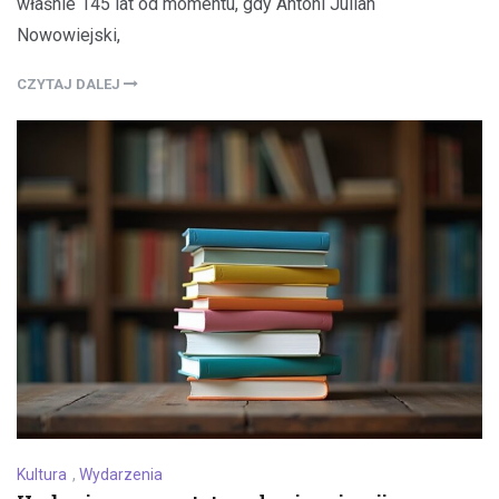
właśnie 145 lat od momentu, gdy Antoni Julian
Nowowiejski,
CZYTAJ DALEJ
Kultura
,
Wydarzenia