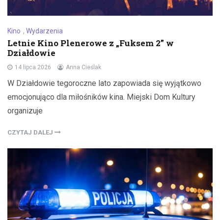
Kino
,
Wydarzenia
Letnie Kino Plenerowe z „Fuksem 2” w
Działdowie
14 lipca 2026
Anna Cieślak
W Działdowie tegoroczne lato zapowiada się wyjątkowo
emocjonująco dla miłośników kina. Miejski Dom Kultury
organizuje
CZYTAJ DALEJ