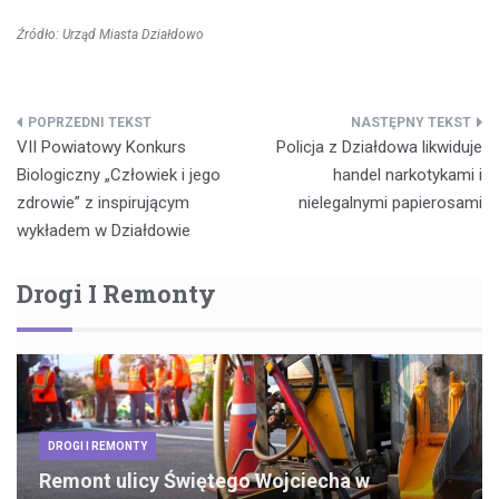
Źródło: Urząd Miasta Działdowo
Nawigacja
VII Powiatowy Konkurs
Policja z Działdowa likwiduje
wpisu
Biologiczny „Człowiek i jego
handel narkotykami i
zdrowie” z inspirującym
nielegalnymi papierosami
wykładem w Działdowie
Drogi I Remonty
DROGI I REMONTY
Remont ulicy Świętego Wojciecha w