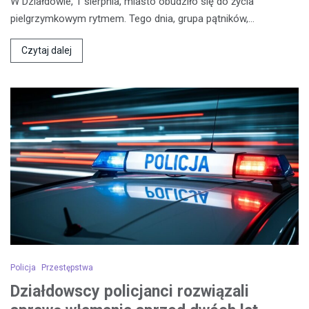
W Działdowie, 1 sierpnia, miasto obudziło się do życia
pielgrzymkowym rytmem. Tego dnia, grupa pątników,…
Czytaj dalej
Policja
Przestępstwa
Działdowscy policjanci rozwiązali