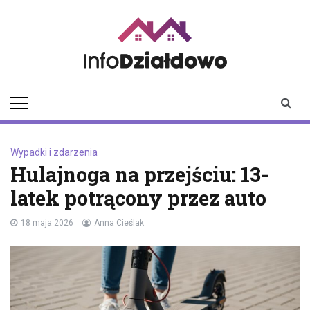
Skip
to
content
infodzialdowo.pl
Aktualności z Działdowa i
okolic
Wypadki i zdarzenia
Hulajnoga na przejściu: 13-
latek potrącony przez auto
18 maja 2026
Anna Cieślak