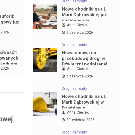
Drogi i remonty
Nowe chodniki na ul.
Marii Dąbrowskiej już
uforii:
dostępne dla
egowy już
Anna Cieślak
mieszkańców
a 2026
9 czerwca 2026
Drogi i remonty
eźwość”:
Nowa umowa na
lowanych,
przebudowę drogi w
 kółkiem
Dźwierzni podpisana!
a 2026
Anna Cieślak
1 czerwca 2026
Drogi i remonty
Nowe chodniki na ul.
Marii Dąbrowskiej w
Działdowie
Anna Cieślak
owej
30 kwietnia 2026
Drogi i remonty