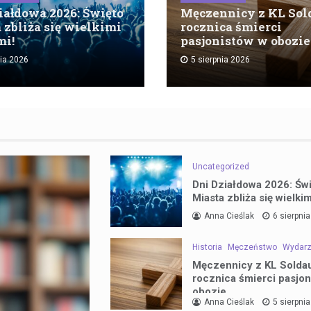
iałdowa 2026: Święto
Męczennicy z KL Sold
 zbliża się wielkimi
rocznica śmierci
mi!
pasjonistów w obozie
nia 2026
5 sierpnia 2026
Uncategorized
Dni Działdowa 2026: Św
Miasta zbliża się wielki
Anna Cieślak
6 sierpni
Historia
Męczeństwo
Wydarz
Męczennicy z KL Soldau
rocznica śmierci pasjo
obozie
Anna Cieślak
5 sierpni