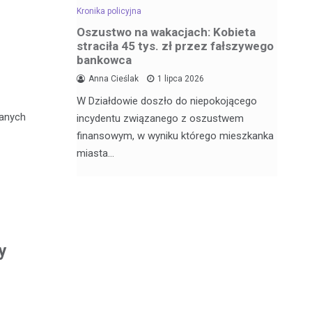
Kronika policyjna
Kro
dowa –
Oszustwo na wakacjach: Kobieta
Za
straciła 45 tys. zł przez fałszywego
wr
bankowca
6
Anna Cieślak
1 lipca 2026
Fu
W Działdowie doszło do niepokojącego
j Julii
Po
wanych
incydentu związanego z oszustwem
nęła 17
po
finansowym, w wyniku którego mieszkanka
Dz
miasta…
y