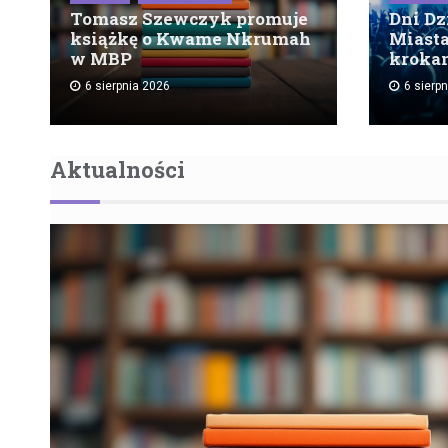
Tomasz Szewczyk promuje
Dni Dz
książkę o Kwame Nkrumah
Miasta
w MBP
kroka
6 sierpnia 2026
6 sierp
Aktualności