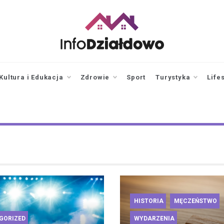
infodzialdowo.pl
Aktualności z Działdowa i
okolic
Kultura i Edukacja
Zdrowie
Sport
Turystyka
Life
HISTORIA
MĘCZEŃSTWO
GORIZED
WYDARZENIA