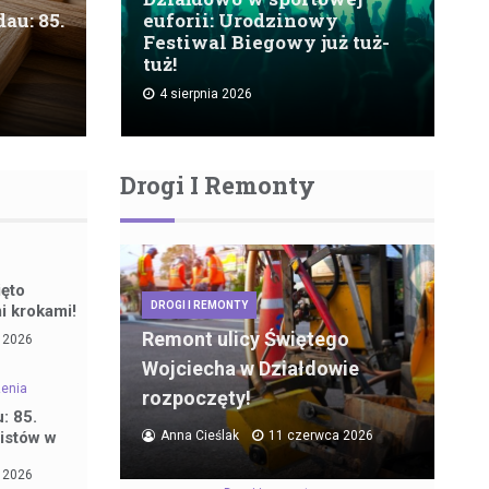
au: 85.
euforii: Urodzinowy
Festiwal Biegowy już tuż-
tuż!
4 sierpnia 2026
Drogi I Remonty
ięto
DROGI I REMONTY
mi krokami!
Remont ulicy Świętego
a 2026
Wojciecha w Działdowie
enia
rozpoczęty!
: 85.
Anna Cieślak
11 czerwca 2026
nistów w
a 2026