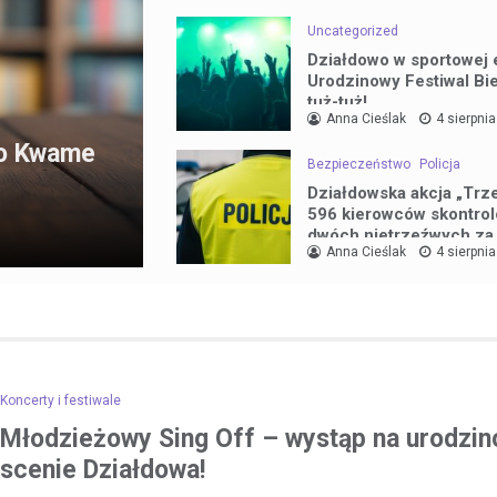
Uncategorized
Działdowo w sportowej e
Urodzinowy Festiwal Bi
tuż-tuż!
Anna Cieślak
4 sierpni
 o Kwame
Bezpieczeństwo
Policja
Działdowska akcja „Trz
596 kierowców skontro
dwóch nietrzeźwych za
Anna Cieślak
4 sierpni
Koncerty i festiwale
Młodzieżowy Sing Off – wystąp na urodzin
scenie Działdowa!