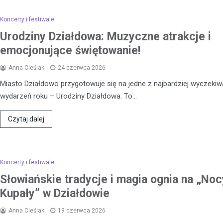
Kronika policyjna
Koncerty i festiwale
Zaginiona 17-latka z Dział
Policja prosi o pomoc
Urodziny Działdowa: Muzyczne atrakcje i
Anna Cieślak
18 czerwca 202
emocjonujące świętowanie!
W Działdowie trwa intensywne
Anna Cieślak
24 czerwca 2026
poszukiwanie zaginionej 17-letnie
Miasto Działdowo przygotowuje się na jedne z najbardziej wyczeki
Wierzbowskiej. Dziewczyna zagi
wydarzeń roku – Urodziny Działdowa. To…
czerwca, kiedy to…
Czytaj dalej
Koncerty i festiwale
Słowiańskie tradycje i magia ognia na „Noc
Kupały” w Działdowie
Anna Cieślak
19 czerwca 2026