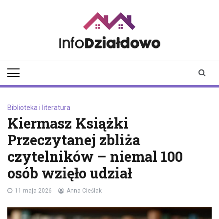
Skip
to
content
infodzialdowo.pl
Aktualności z Działdowa i
okolic
Biblioteka i literatura
Kiermasz Książki
Przeczytanej zbliża
czytelników – niemal 100
osób wzięło udział
11 maja 2026
Anna Cieślak