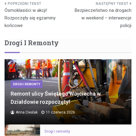
Nawigacja
Ósmoklasiści w akcji!
Bezpieczeństwo na drogach
wpisu
Rozpoczęły się egzaminy
w weekend – interwencje
końcowe
policji
Drogi I Remonty
DROGI I REMONTY
Remont ulicy Świętego Wojciecha w
Działdowie rozpoczęty!
Anna Cieślak
11 czerwca 2026
Drogi i remonty