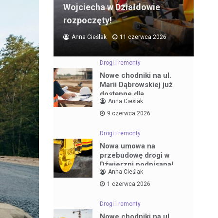
Wojciecha w Działdowie
rozpoczęty!
Anna Cieślak
11 czerwca 2026
Drogi i remonty
Nowe chodniki na ul.
Marii Dąbrowskiej już
dostępne dla
Anna Cieślak
mieszkańców
9 czerwca 2026
Drogi i remonty
Nowa umowa na
przebudowę drogi w
Dźwierzni podpisana!
Anna Cieślak
1 czerwca 2026
Drogi i remonty
Nowe chodniki na ul.