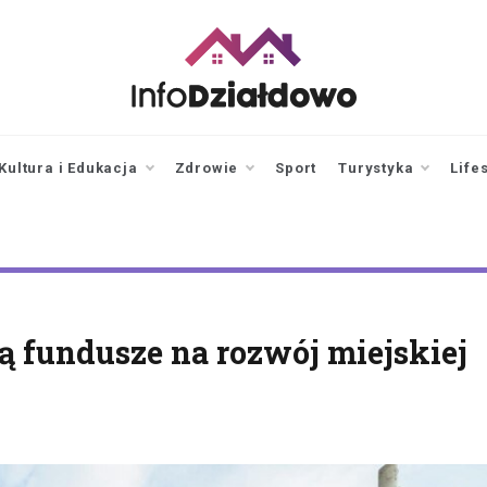
infodzialdowo.pl
Aktualności z Działdowa i
okolic
Kultura i Edukacja
Zdrowie
Sport
Turystyka
Life
ą fundusze na rozwój miejskiej