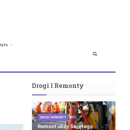
style
Drogi I Remonty
DROGI I REMONTY
Remont ulicy Świętego