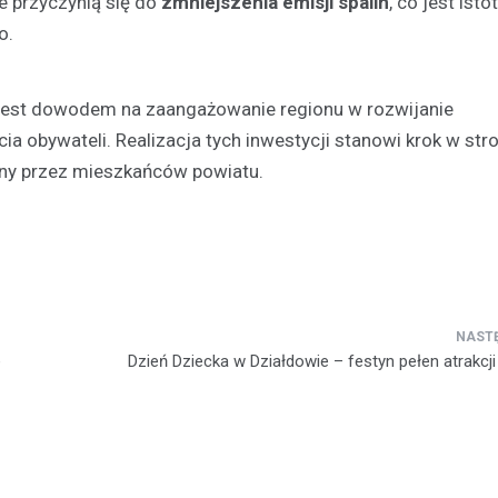
e przyczynią się do
zmniejszenia emisji spalin
, co jest isto
o.
y jest dowodem na zaangażowanie regionu w rozwijanie
 obywateli. Realizacja tych inwestycji stanowi krok w str
ony przez mieszkańców powiatu.
e
Dzień Dziecka w Działdowie – festyn pełen atrakcji