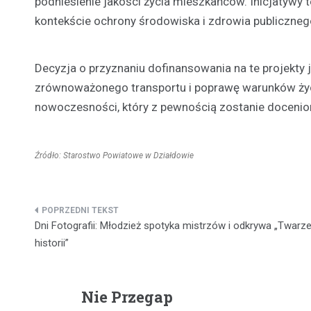
podniesienie jakości życia mieszkańców. Inicjatywy t
kontekście ochrony środowiska i zdrowia publiczneg
Decyzja o przyznaniu dofinansowania na te projekt
zrównoważonego transportu i poprawę warunków życia
nowoczesności, który z pewnością zostanie doceni
Źródło: Starostwo Powiatowe w Działdowie
Nawigacja
Dni Fotografii: Młodzież spotyka mistrzów i odkrywa „Twarz
wpisu
historii”
Nie Przegap