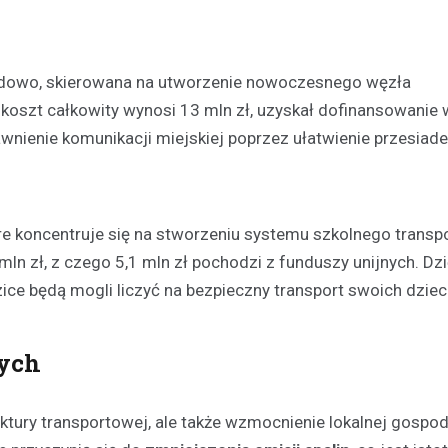
ałdowo, skierowana na utworzenie nowoczesnego węzła
 koszt całkowity wynosi 13 mln zł, uzyskał dofinansowanie 
wnienie komunikacji miejskiej poprzez ułatwienie przesiade
Kronika policyjna
Zaginiona 17-latka z Dział
Policja prosi o pomoc
Anna Cieślak
18 czerwca 202
óre koncentruje się na stworzeniu systemu szkolnego transp
W Działdowie trwa intensywne
n zł, z czego 5,1 mln zł pochodzi z funduszy unijnych. Dz
poszukiwanie zaginionej 17-letnie
dzice będą mogli liczyć na bezpieczny transport swoich dziec
Wierzbowskiej. Dziewczyna zagi
czerwca, kiedy to…
nych
uktury transportowej, ale także wzmocnienie lokalnej gospoda