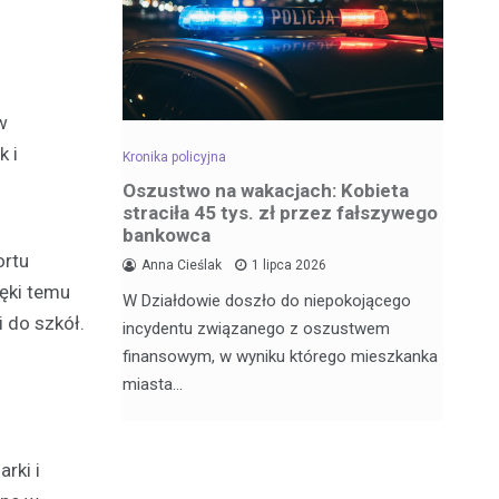
w
k i
Kronika policyjna
Kro
dowa –
Oszustwo na wakacjach: Kobieta
Za
straciła 45 tys. zł przez fałszywego
wr
bankowca
6
ortu
Anna Cieślak
1 lipca 2026
Fu
ięki temu
W Działdowie doszło do niepokojącego
j Julii
Po
i do szkół.
incydentu związanego z oszustwem
nęła 17
po
finansowym, w wyniku którego mieszkanka
Dz
miasta…
rki i