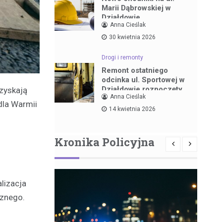
Marii Dąbrowskiej w
Działdowie
Anna Cieślak
30 kwietnia 2026
Drogi i remonty
Remont ostatniego
odcinka ul. Sportowej w
Działdowie rozpoczęty
zyskają
Anna Cieślak
dla Warmii
14 kwietnia 2026
.
Kronika Policyjna
alizacja
cznego.