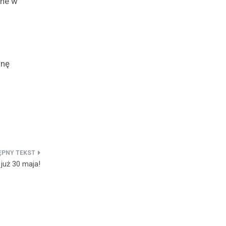
tne w
onę
 już 30 maja!