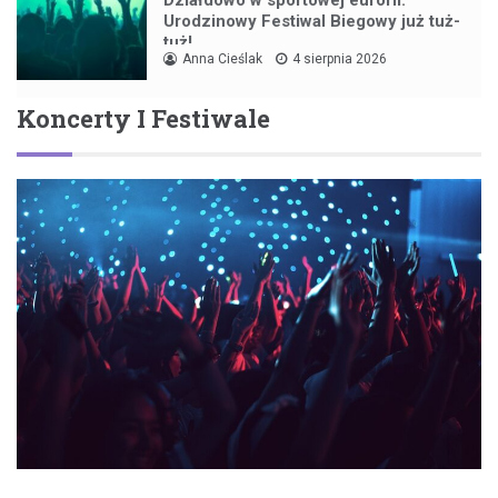
Działdowo w sportowej euforii:
Urodzinowy Festiwal Biegowy już tuż-
tuż!
Anna Cieślak
4 sierpnia 2026
Koncerty I Festiwale