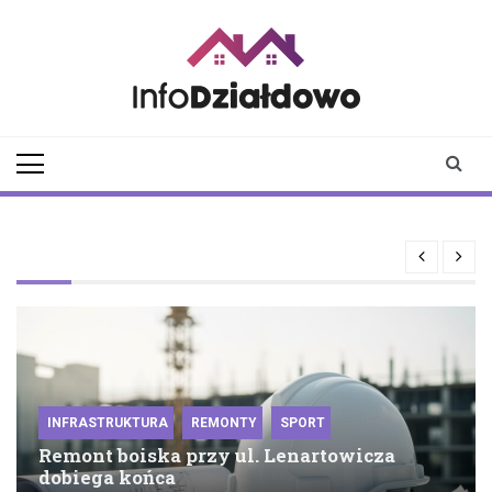
Skip
to
content
infodzialdowo.pl
Aktualności z Działdowa i
okolic
INFRASTRUKTURA
REMONTY
SPORT
Remont boiska przy ul. Lenartowicza
dobiega końca