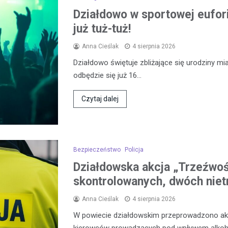
Działdowo w sportowej eufor
już tuż-tuż!
Anna Cieślak
4 sierpnia 2026
Działdowo świętuje zbliżające się urodziny mia
odbędzie się już 16…
Czytaj dalej
Bezpieczeństwo
Policja
Działdowska akcja „Trzeźwo
skontrolowanych, dwóch niet
Anna Cieślak
4 sierpnia 2026
W powiecie działdowskim przeprowadzono akcj
kierowców prowadzących pod wpływem alkoh