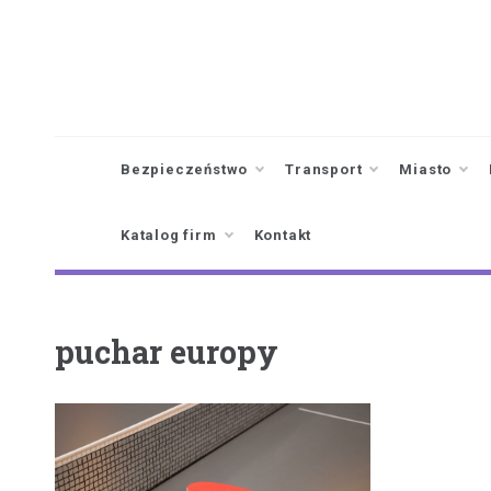
Skip
to
content
Bezpieczeństwo
Transport
Miasto
Katalog firm
Kontakt
puchar europy