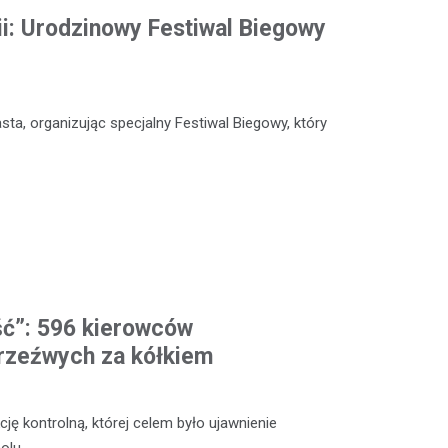
ii: Urodzinowy Festiwal Biegowy
sta, organizując specjalny Festiwal Biegowy, który
ść”: 596 kierowców
rzeźwych za kółkiem
ę kontrolną, której celem było ujawnienie
olu.…