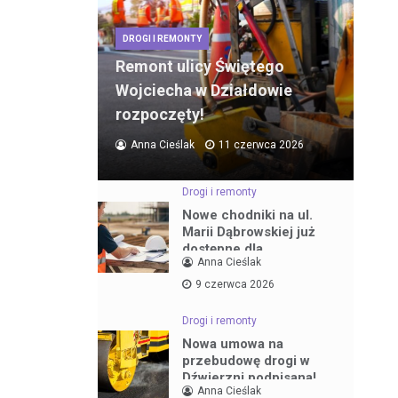
DROGI I REMONTY
Remont ulicy Świętego
Wojciecha w Działdowie
rozpoczęty!
Anna Cieślak
11 czerwca 2026
Drogi i remonty
Nowe chodniki na ul.
Marii Dąbrowskiej już
dostępne dla
Anna Cieślak
mieszkańców
9 czerwca 2026
Drogi i remonty
Nowa umowa na
przebudowę drogi w
Dźwierzni podpisana!
Anna Cieślak