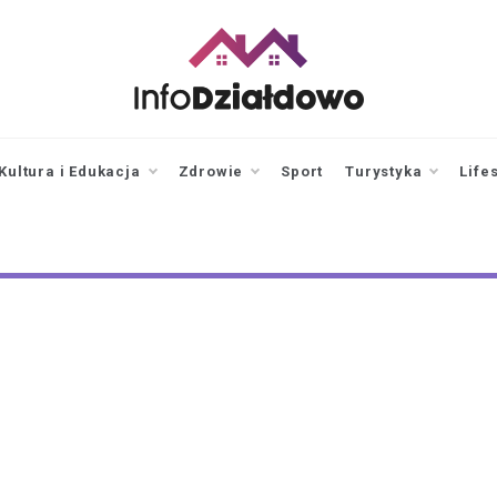
infodzialdowo.pl
Aktualności z Działdowa i
okolic
Kultura i Edukacja
Zdrowie
Sport
Turystyka
Life