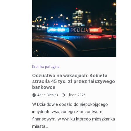
Kronika policyjna
Kro
dowa –
Oszustwo na wakacjach: Kobieta
Za
straciła 45 tys. zł przez fałszywego
wr
bankowca
6
Anna Cieślak
1 lipca 2026
Fu
W Działdowie doszło do niepokojącego
j Julii
Po
incydentu związanego z oszustwem
nęła 17
po
finansowym, w wyniku którego mieszkanka
Dz
miasta…