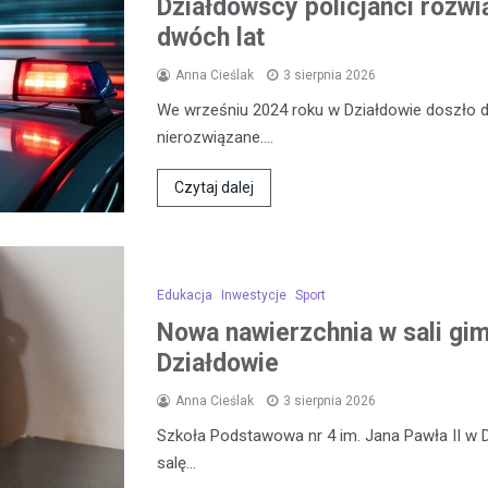
Działdowscy policjanci rozwi
dwóch lat
Anna Cieślak
3 sierpnia 2026
We wrześniu 2024 roku w Działdowie doszło d
nierozwiązane.…
Czytaj dalej
Edukacja
Inwestycje
Sport
Nowa nawierzchnia w sali gi
Działdowie
Anna Cieślak
3 sierpnia 2026
Szkoła Podstawowa nr 4 im. Jana Pawła II w
salę…