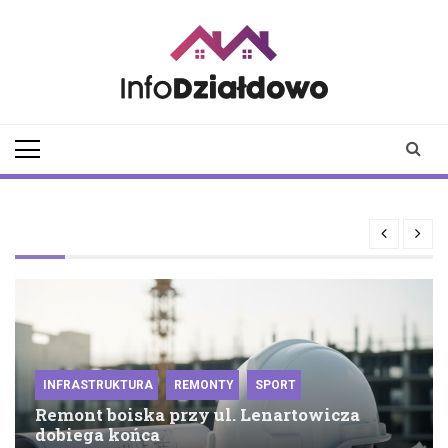
Skip
to
content
infodzialdowo.pl
Aktualności z Działdowa i
okolic
INFRASTRUKTURA
REMONTY
SPORT
Remont boiska przy ul. Lenartowicza
dobiega końca