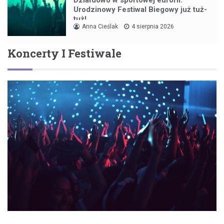
Działdowo w sportowej euforii:
Urodzinowy Festiwal Biegowy już tuż-
tuż!
Anna Cieślak
4 sierpnia 2026
Koncerty I Festiwale