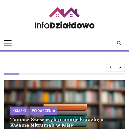
Skip
to
content
infodzialdowo.pl
Aktualności z Działdowa i
okolic
KSIĄŻKI
WYDARZENIA
Tomasz Szewczyk promuje książkę o
Kwame Nkrumah w MBP