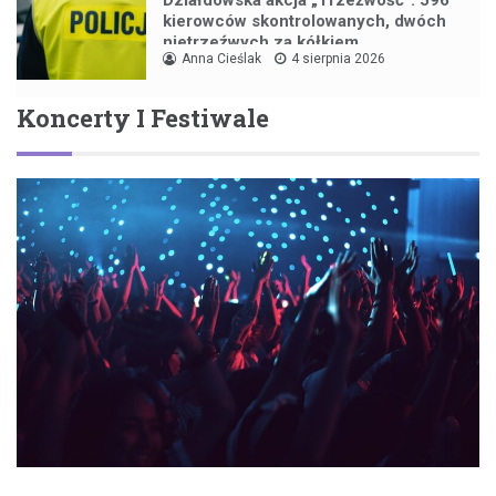
Działdowska akcja „Trzeźwość”: 596
kierowców skontrolowanych, dwóch
nietrzeźwych za kółkiem
Anna Cieślak
4 sierpnia 2026
Koncerty I Festiwale