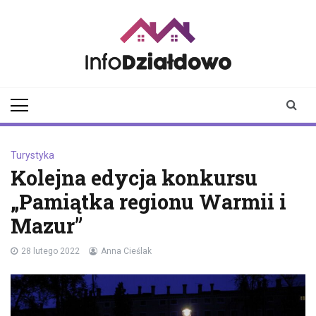
Skip
to
content
infodzialdowo.pl
Aktualności z Działdowa i
okolic
Turystyka
Kolejna edycja konkursu
„Pamiątka regionu Warmii i
Mazur”
28 lutego 2022
Anna Cieślak