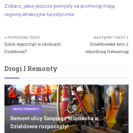
Zobacz, jakie jeszcze pomysły na promocję mają
regiony atrakcyjne turystycznie.
Nawigacja
Gdzie wypocząć w okolicach
Działdowskie kino z
wpisu
Działdowa?
rekordową frekwencją
Drogi I Remonty
DROGI I REMONTY
Remont ulicy Świętego Wojciecha w
Działdowie rozpoczęty!