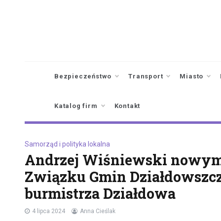
Skip
to
content
Bezpieczeństwo
Transport
Miasto
Katalog firm
Kontakt
Samorząd i polityka lokalna
Andrzej Wiśniewski nowym
Związku Gmin Działdowszczy
burmistrza Działdowa
4 lipca 2024
Anna Cieślak