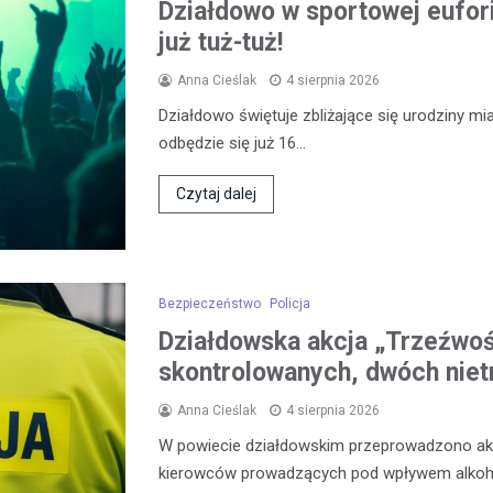
Działdowo w sportowej eufor
już tuż-tuż!
Anna Cieślak
4 sierpnia 2026
Działdowo świętuje zbliżające się urodziny mia
odbędzie się już 16…
Czytaj dalej
Bezpieczeństwo
Policja
Działdowska akcja „Trzeźwo
skontrolowanych, dwóch niet
Anna Cieślak
4 sierpnia 2026
W powiecie działdowskim przeprowadzono akcj
kierowców prowadzących pod wpływem alkoh