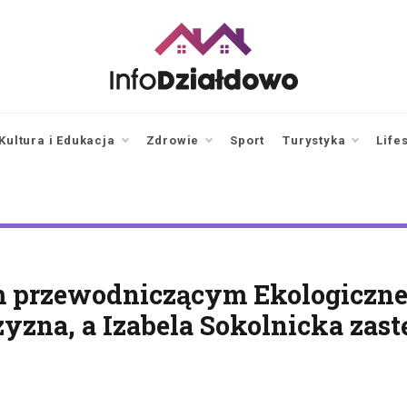
infodzialdowo.pl
Aktualności z Działdowa i
okolic
Kultura i Edukacja
Zdrowie
Sport
Turystyka
Life
 przewodniczącym Ekologiczn
zna, a Izabela Sokolnicka zast