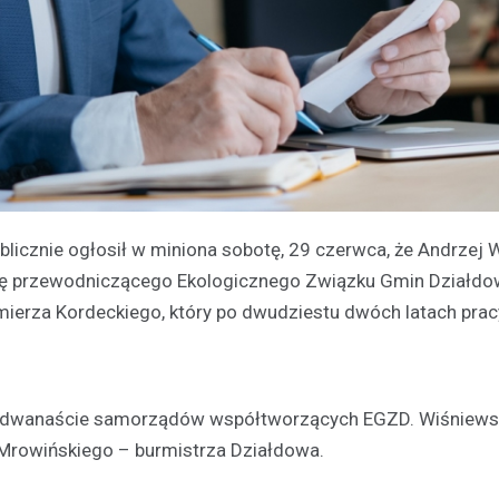
licznie ogłosił w miniona sobotę, 29 czerwca, że Andrzej W
kcję przewodniczącego Ekologicznego Związku Gmin Działd
mierza Kordeckiego, który po dwudziestu dwóch latach prac
o dwanaście samorządów współtworzących EGZD. Wiśniewsk
a Mrowińskiego – burmistrza Działdowa.