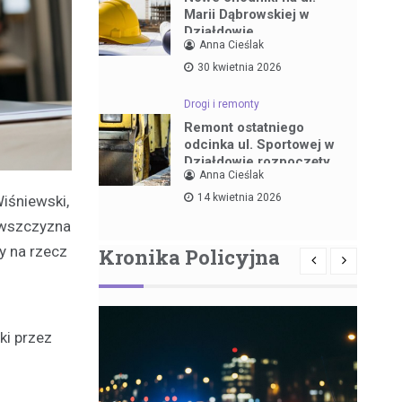
Marii Dąbrowskiej w
Działdowie
Anna Cieślak
30 kwietnia 2026
Drogi i remonty
Remont ostatniego
odcinka ul. Sportowej w
Działdowie rozpoczęty
Anna Cieślak
14 kwietnia 2026
iśniewski,
owszczyzna
y na rzecz
Kronika Policyjna
i przez