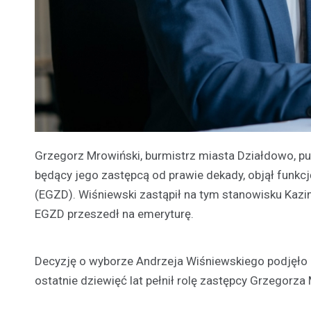
Grzegorz Mrowiński, burmistrz miasta Działdowo, pub
będący jego zastępcą od prawie dekady, objął fun
(EGZD). Wiśniewski zastąpił na tym stanowisku Kazi
EGZD przeszedł na emeryturę.
Decyzję o wyborze Andrzeja Wiśniewskiego podjęł
ostatnie dziewięć lat pełnił rolę zastępcy Grzegorz