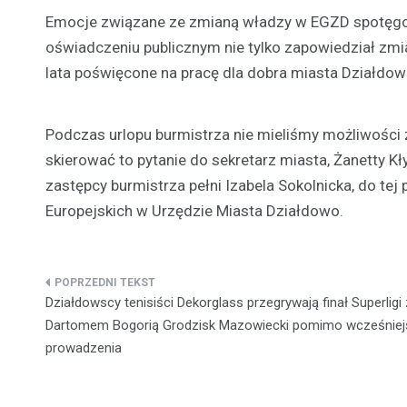
Emocje związane ze zmianą władzy w EGZD spotęgo
oświadczeniu publicznym nie tylko zapowiedział zmi
lata poświęcone na pracę dla dobra miasta Działdow
Podczas urlopu burmistrza nie mieliśmy możliwości 
skierować to pytanie do sekretarz miasta, Żanetty Kł
zastępcy burmistrza pełni Izabela Sokolnicka, do te
Europejskich w Urzędzie Miasta Działdowo.
Nawigacja
Działdowscy tenisiści Dekorglass przegrywają finał Superligi 
wpisu
Dartomem Bogorią Grodzisk Mazowiecki pomimo wcześnie
prowadzenia