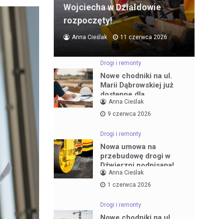
Wojciecha w Działdowie
rozpoczęty!
Anna Cieślak
11 czerwca 2026
Drogi i remonty
Nowe chodniki na ul.
Marii Dąbrowskiej już
dostępne dla
Anna Cieślak
mieszkańców
9 czerwca 2026
Drogi i remonty
Nowa umowa na
przebudowę drogi w
Dźwierzni podpisana!
Anna Cieślak
1 czerwca 2026
Drogi i remonty
Nowe chodniki na ul.