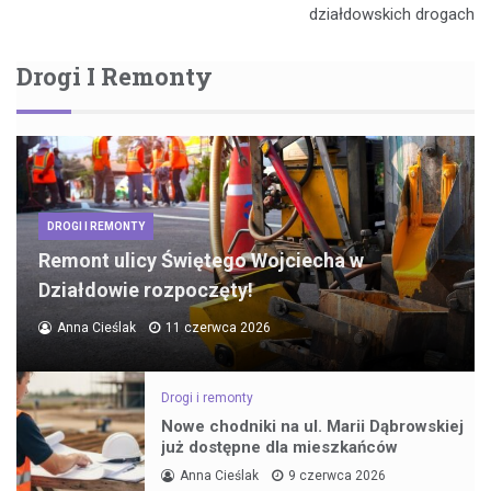
wpisu
działdowskich drogach
Drogi I Remonty
DROGI I REMONTY
Remont ulicy Świętego Wojciecha w
Działdowie rozpoczęty!
Anna Cieślak
11 czerwca 2026
Drogi i remonty
Nowe chodniki na ul. Marii Dąbrowskiej
już dostępne dla mieszkańców
Anna Cieślak
9 czerwca 2026