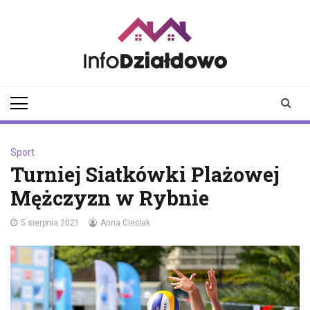
Skip
to
content
infodzialdowo.pl
Aktualności z Działdowa i
okolic
Sport
Turniej Siatkówki Plażowej
Mężczyzn w Rybnie
5 sierpnia 2021
Anna Cieślak