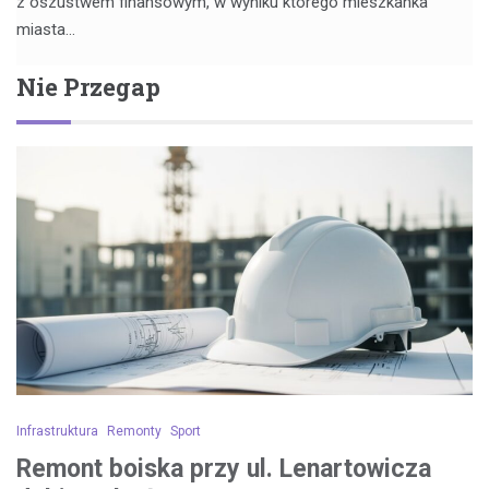
z oszustwem finansowym, w wyniku którego mieszkanka
miasta…
Nie Przegap
Infrastruktura
Remonty
Sport
Remont boiska przy ul. Lenartowicza