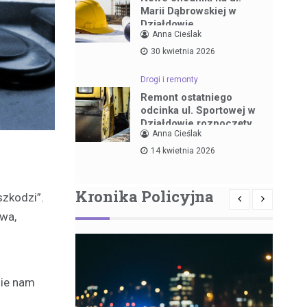
Marii Dąbrowskiej w
Działdowie
Anna Cieślak
30 kwietnia 2026
Drogi i remonty
Remont ostatniego
odcinka ul. Sportowej w
Działdowie rozpoczęty
Anna Cieślak
14 kwietnia 2026
Kronika Policyjna
szkodzi”.
awa,
nie nam