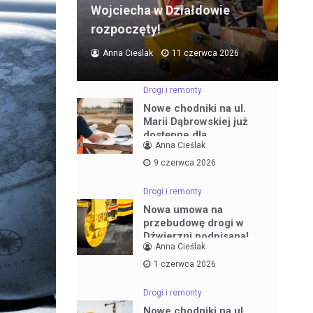
Wojciecha w Działdowie
rozpoczęty!
Anna Cieślak
11 czerwca 2026
Drogi i remonty
Nowe chodniki na ul.
Marii Dąbrowskiej już
dostępne dla
Anna Cieślak
mieszkańców
9 czerwca 2026
Drogi i remonty
Nowa umowa na
przebudowę drogi w
Dźwierzni podpisana!
Anna Cieślak
1 czerwca 2026
Drogi i remonty
Nowe chodniki na ul.