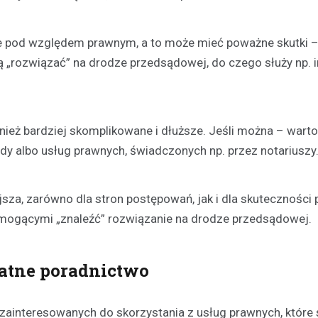
 pod względem prawnym, a to może mieć poważne skutki – n
ą „rozwiązać” na drodze przedsądowej, do czego służy np. i
Kronika policyjna
Zaginiona 17-latka z Dział
nież bardziej skomplikowane i dłuższe. Jeśli można – warto
Policja prosi o pomoc
dy albo usług prawnych, świadczonych np. przez notariuszy
Anna Cieślak
18 czerwca 202
W Działdowie trwa intensywne
poszukiwanie zaginionej 17-letnie
sza, zarówno dla stron postępowań, jak i dla skuteczności 
Wierzbowskiej. Dziewczyna zagi
 mogącymi „znaleźć” rozwiązanie na drodze przedsądowej.
czerwca, kiedy to…
atne poradnictwo
ainteresowanych do skorzystania z usług prawnych, które 