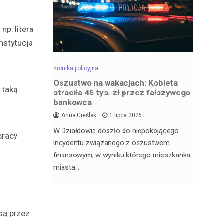
p. litera
nstytucja
Kronika policyjna
Kro
dowa –
Oszustwo na wakacjach: Kobieta
Za
 taką
straciła 45 tys. zł przez fałszywego
wr
bankowca
.
6
Anna Cieślak
1 lipca 2026
Fu
W Działdowie doszło do niepokojącego
j Julii
Po
pracy
incydentu związanego z oszustwem
nęła 17
po
finansowym, w wyniku którego mieszkanka
Dz
miasta…
są przez