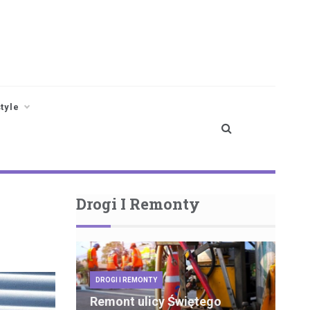
style
Drogi I Remonty
DROGI I REMONTY
Remont ulicy Świętego