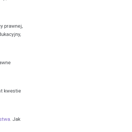
y prawnej,
ukacyjny,
rawne
t kwestie
stwa
. Jak