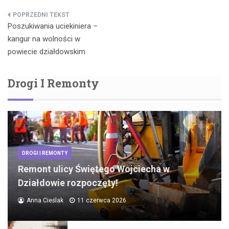
Nawigacja
Poszukiwania uciekiniera –
wpisu
kangur na wolności w
powiecie działdowskim
Drogi I Remonty
DROGI I REMONTY
Remont ulicy Świętego Wojciecha w
Działdowie rozpoczęty!
Anna Cieślak
11 czerwca 2026