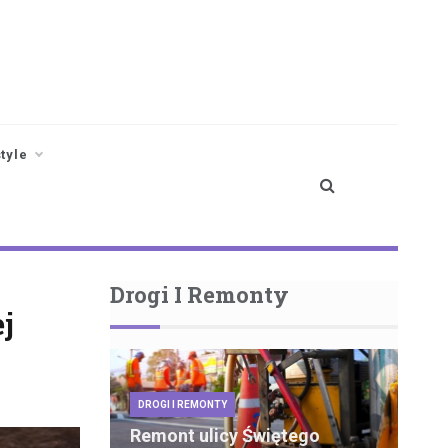
style
Drogi I Remonty
j
DROGI I REMONTY
Remont ulicy Świętego