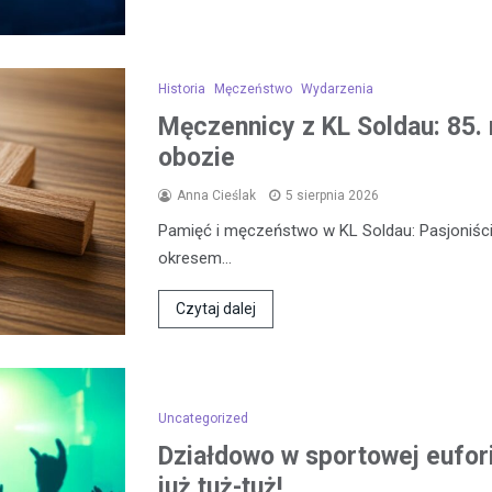
Historia
Męczeństwo
Wydarzenia
Męczennicy z KL Soldau: 85. 
obozie
Anna Cieślak
5 sierpnia 2026
Pamięć i męczeństwo w KL Soldau: Pasjoniści
okresem…
Czytaj dalej
Uncategorized
Działdowo w sportowej eufor
już tuż-tuż!