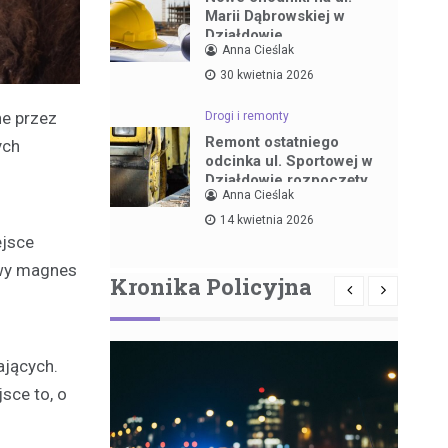
Marii Dąbrowskiej w
Działdowie
Anna Cieślak
30 kwietnia 2026
e przez
Drogi i remonty
Remont ostatniego
ych
odcinka ul. Sportowej w
Działdowie rozpoczęty
Anna Cieślak
14 kwietnia 2026
ejsce
iwy magnes
Kronika Policyjna
ających.
sce to, o