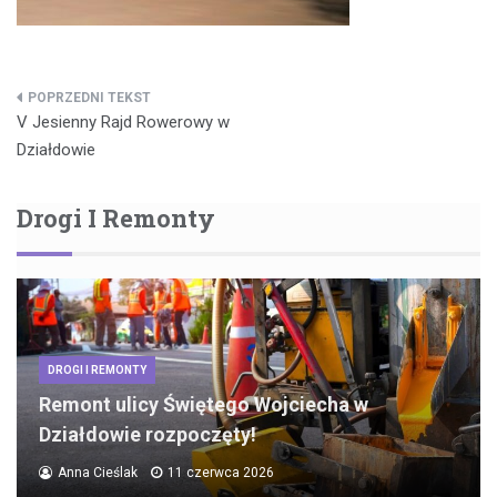
Nawigacja
V Jesienny Rajd Rowerowy w
wpisu
Działdowie
Drogi I Remonty
DROGI I REMONTY
Remont ulicy Świętego Wojciecha w
Działdowie rozpoczęty!
Anna Cieślak
11 czerwca 2026