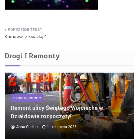
Nawigacja
Karnawał z książką?
wpisu
Drogi I Remonty
DROGI I REMONTY
Remont ulicy Świętego Wojciecha w
Działdowie rozpoczęty!
Anna Cieślak
11 czerwca 2026