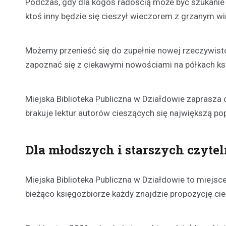
Podczas, gdy dla kogoś radością może być szukanie k
ktoś inny będzie się cieszył wieczorem z grzanym wi
Możemy przenieść się do zupełnie nowej rzeczywist
zapoznać się z ciekawymi nowościami na półkach księ
Miejska Biblioteka Publiczna w Działdowie zaprasza 
brakuje lektur autorów cieszących się największą p
Dla młodszych i starszych czyte
Miejska Biblioteka Publiczna w Działdowie to miejs
bieżąco księgozbiorze każdy znajdzie propozycję ciek