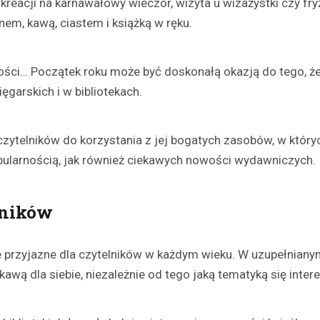
reacji na karnawałowy wieczór, wizyta u wizażystki czy fry
nem, kawą, ciastem i książką w ręku.
ości… Początek roku może być doskonałą okazją do tego, ż
garskich i w bibliotekach.
Kronika policyjna
Zaginiona 17-latka z Dział
Policja prosi o pomoc
czytelników do korzystania z jej bogatych zasobów, w który
Anna Cieślak
18 czerwca 202
opularnością, jak również ciekawych nowości wydawniczych.
W Działdowie trwa intensywne
poszukiwanie zaginionej 17-letnie
lników
Wierzbowskiej. Dziewczyna zagi
czerwca, kiedy to…
ce przyjazne dla czytelników w każdym wieku. W uzupełniany
awą dla siebie, niezależnie od tego jaką tematyką się intere