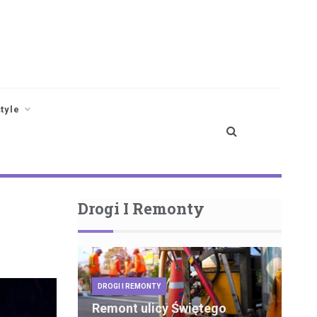
style
Drogi I Remonty
DROGI I REMONTY
Remont ulicy Świętego