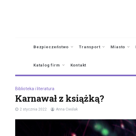
Skip
to
content
Bezpieczeństwo
Transport
Miasto
Katalog firm
Kontakt
Biblioteka i literatura
Karnawał z książką?
2 stycznia 2022
Anna Cieślak