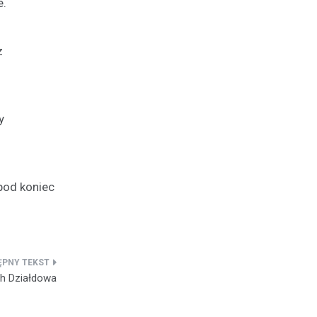
e.
z
y
 pod koniec
h Działdowa