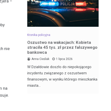
zjera –
eby
Kronika policyjna
Kro
dowa –
Oszustwo na wakacjach: Kobieta
Za
straciła 45 tys. zł przez fałszywego
wr
ch nie
bankowca
6
Anna Cieślak
1 lipca 2026
Fu
W Działdowie doszło do niepokojącego
j Julii
Po
incydentu związanego z oszustwem
nęła 17
po
finansowym, w wyniku którego mieszkanka
Dz
miasta…
m na
suje.