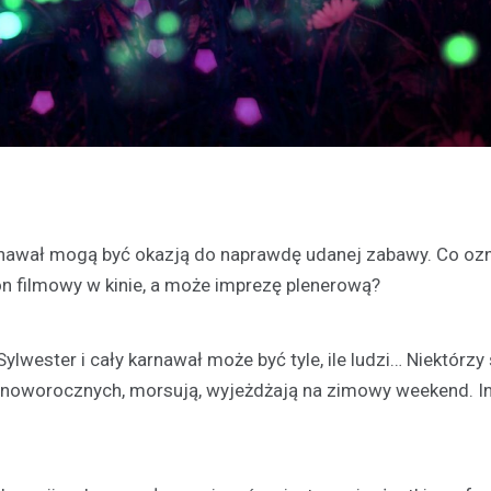
arnawał mogą być okazją do naprawdę udanej zabawy. Co oz
n filmowy w kinie, a może imprezę plenerową?
lwester i cały karnawał może być tyle, ile ludzi… Niektórzy 
oworocznych, morsują, wyjeżdżają na zimowy weekend. Inni