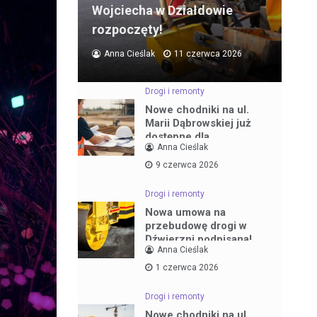
Wojciecha w Działdowie
rozpoczęty!
Anna Cieślak
11 czerwca 2026
Drogi i remonty
Nowe chodniki na ul.
Marii Dąbrowskiej już
dostępne dla
Anna Cieślak
mieszkańców
9 czerwca 2026
Drogi i remonty
Nowa umowa na
przebudowę drogi w
Dźwierzni podpisana!
Anna Cieślak
1 czerwca 2026
Drogi i remonty
Nowe chodniki na ul.