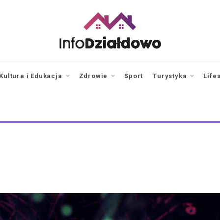
infodzialdowo.pl
Aktualności z Działdowa i
okolic
Kultura i Edukacja
Zdrowie
Sport
Turystyka
Life