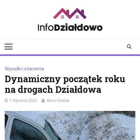
Skip
to
content
infodzialdowo.pl
Aktualności z Działdowa i
okolic
Wypadki i zdarzenia
Dynamiczny początek roku
na drogach Działdowa
7 stycznia 2022
Anna Cieślak