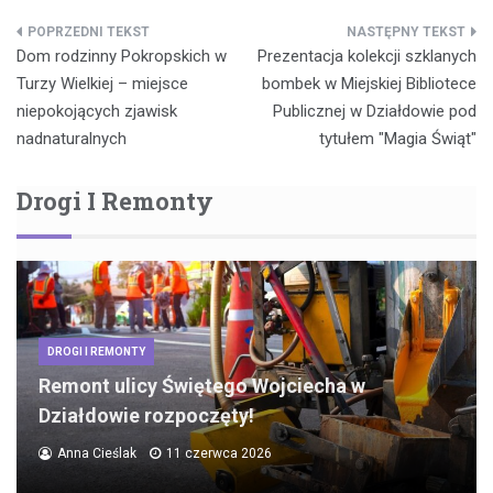
Nawigacja
Dom rodzinny Pokropskich w
Prezentacja kolekcji szklanych
wpisu
Turzy Wielkiej – miejsce
bombek w Miejskiej Bibliotece
niepokojących zjawisk
Publicznej w Działdowie pod
nadnaturalnych
tytułem "Magia Świąt"
Drogi I Remonty
DROGI I REMONTY
Remont ulicy Świętego Wojciecha w
Działdowie rozpoczęty!
Anna Cieślak
11 czerwca 2026