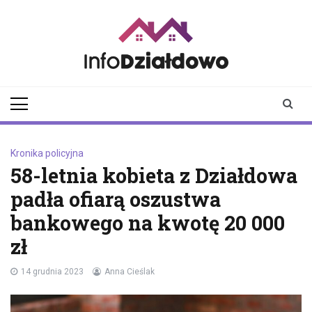
Skip
to
content
infodzialdowo.pl
Aktualności z Działdowa i
okolic
Kronika policyjna
58-letnia kobieta z Działdowa
padła ofiarą oszustwa
bankowego na kwotę 20 000
zł
14 grudnia 2023
Anna Cieślak