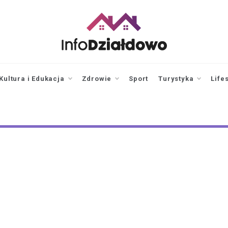
infodzialdowo.pl
Aktualności z Działdowa i
okolic
Kultura i Edukacja
Zdrowie
Sport
Turystyka
Life