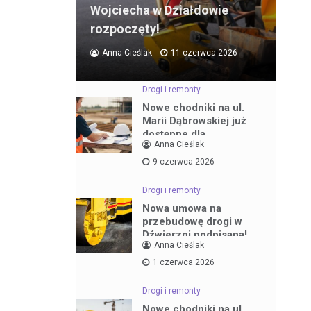
Wojciecha w Działdowie
rozpoczęty!
Anna Cieślak
11 czerwca 2026
Drogi i remonty
Nowe chodniki na ul.
Marii Dąbrowskiej już
dostępne dla
Anna Cieślak
mieszkańców
9 czerwca 2026
Drogi i remonty
Nowa umowa na
przebudowę drogi w
Dźwierzni podpisana!
Anna Cieślak
1 czerwca 2026
Drogi i remonty
Nowe chodniki na ul.