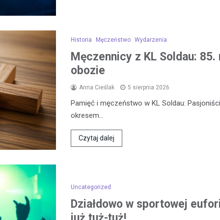
Historia
Męczeństwo
Wydarzenia
Męczennicy z KL Soldau: 85. 
obozie
Anna Cieślak
5 sierpnia 2026
Pamięć i męczeństwo w KL Soldau: Pasjoniści
okresem…
Czytaj dalej
Uncategorized
Działdowo w sportowej eufor
już tuż-tuż!