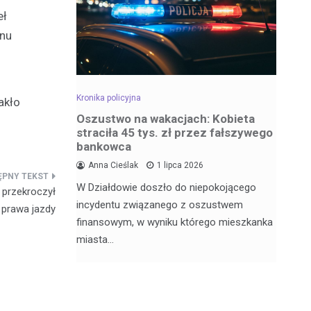
eł
enu
Kronika policyjna
Kro
akło
dowa –
Oszustwo na wakacjach: Kobieta
Za
straciła 45 tys. zł przez fałszywego
wr
bankowca
6
Anna Cieślak
1 lipca 2026
Fu
W Działdowie doszło do niepokojącego
j Julii
Po
 przekroczył
incydentu związanego z oszustwem
nęła 17
po
 prawa jazdy
finansowym, w wyniku którego mieszkanka
Dz
miasta…