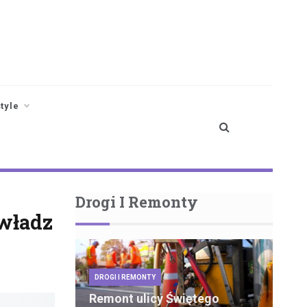
style
Drogi I Remonty
 władz
DROGI I REMONTY
Remont ulicy Świętego