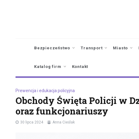
Skip
to
content
Bezpieczeństwo
Transport
Miasto
Katalog firm
Kontakt
Prewencja i edukacja policyjna
Obchody Święta Policji w D
oraz funkcjonariuszy
30 lipca 2024
Anna Cieślak