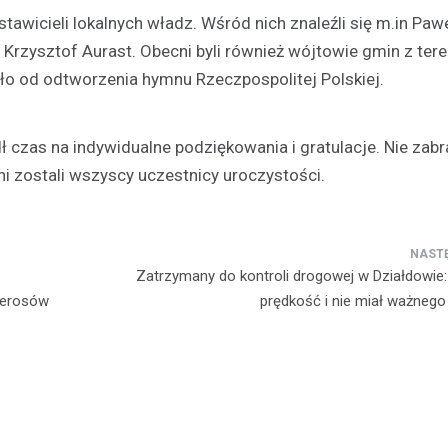
tawicieli lokalnych władz. Wśród nich znaleźli się m.in Paw
 Krzysztof Aurast. Obecni byli również wójtowie gmin z ter
ło od odtworzenia hymnu Rzeczpospolitej Polskiej.
Kronika policyjna
 czas na indywidualne podziękowania i gratulacje. Nie zabr
Zaginiona 17-latka z Dział
i zostali wszyscy uczestnicy uroczystości.
Policja prosi o pomoc
Anna Cieślak
18 czerwca 202
W Działdowie trwa intensywne
poszukiwanie zaginionej 17-letnie
Zatrzymany do kontroli drogowej w Działdowie:
Wierzbowskiej. Dziewczyna zagi
ierosów
prędkość i nie miał ważnego
czerwca, kiedy to…