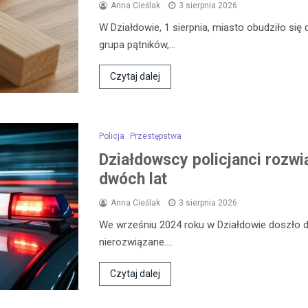
Anna Cieślak
3 sierpnia 2026
W Działdowie, 1 sierpnia, miasto obudziło si
grupa pątników,…
Czytaj dalej
Policja
Przestępstwa
Działdowscy policjanci rozwi
dwóch lat
Anna Cieślak
3 sierpnia 2026
We wrześniu 2024 roku w Działdowie doszło d
nierozwiązane.…
Czytaj dalej