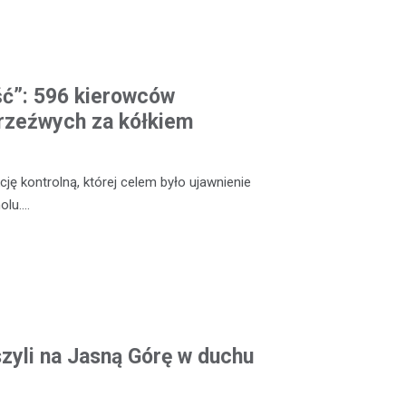
ść”: 596 kierowców
rzeźwych za kółkiem
ę kontrolną, której celem było ujawnienie
olu.…
zyli na Jasną Górę w duchu