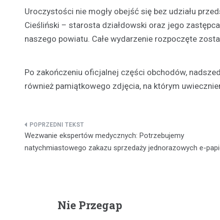
Uroczystości nie mogły obejść się bez udziału przeds
Cieśliński – starosta działdowski oraz jego zastępca
naszego powiatu. Całe wydarzenie rozpoczęte zosta
Po zakończeniu oficjalnej części obchodów, nadszedł
również pamiątkowego zdjęcia, na którym uwiecznien
Nawigacja
Wezwanie ekspertów medycznych: Potrzebujemy
wpisu
natychmiastowego zakazu sprzedaży jednorazowych e-pap
Nie Przegap