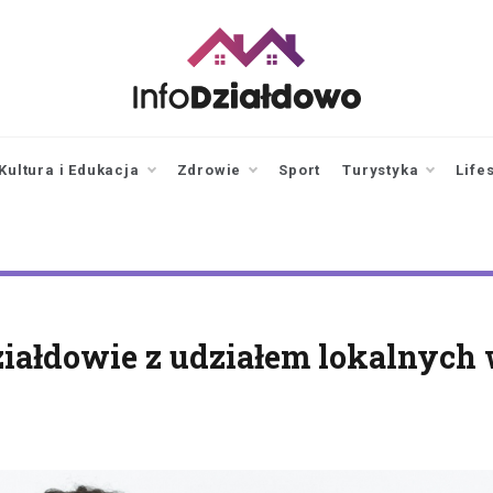
infodzialdowo.pl
Aktualności z Działdowa i
okolic
Kultura i Edukacja
Zdrowie
Sport
Turystyka
Life
ziałdowie z udziałem lokalnych