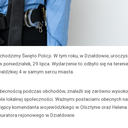
bchodzimy Święto Policji. W tym roku, w Działdowie, uroczys
poniedziałek, 29 lipca. Wydarzenie to odbyło się na tereni
nwaldzkiej 4 w samym sercu miasta.
 obecnością podczas obchodów, znaleźli się zarówno wysok
ciele lokalnej społeczności. Ważnymi postaciami obecnych n
zastępcy komendanta wojewódzkiego w Olsztynie oraz Helena
kuratora rejonowego w Działdowie.