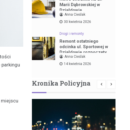
Marii Dąbrowskiej w
Działdowie
Anna Cieślak
30 kwietnia 2026
Drogi i remonty
Remont ostatniego
odcinka ul. Sportowej w
Działdowie rozpoczęty
tości
Anna Cieślak
14 kwietnia 2026
e parkingu
Kronika Policyjna
o
a miejscu