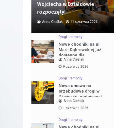
Wojciecha w Działdowie
rozpoczęty!
Anna Cieślak
11 czerwca 2026
Drogi i remonty
Nowe chodniki na ul.
Marii Dąbrowskiej już
dostępne dla
Anna Cieślak
mieszkańców
9 czerwca 2026
Drogi i remonty
Nowa umowa na
przebudowę drogi w
Dźwierzni podpisana!
Anna Cieślak
1 czerwca 2026
Drogi i remonty
Nowe chodniki na ul.