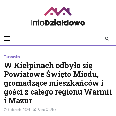
Skip
to
content
infodzialdowo.pl
Aktualności z Działdowa i
okolic
Turystyka
W Kiełpinach odbyło się
Powiatowe Święto Miodu,
gromadzące mieszkańców i
gości z całego regionu Warmii
i Mazur
6 sierpnia 2024
Anna Cieślak