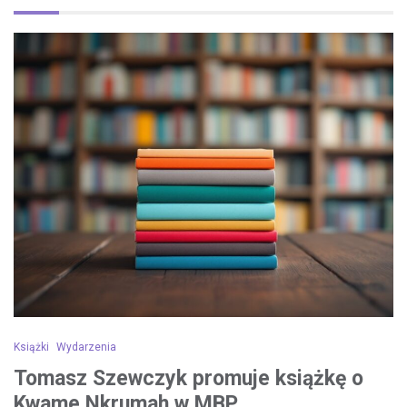
Książki
Wydarzenia
Tomasz Szewczyk promuje książkę o
Kwame Nkrumah w MBP