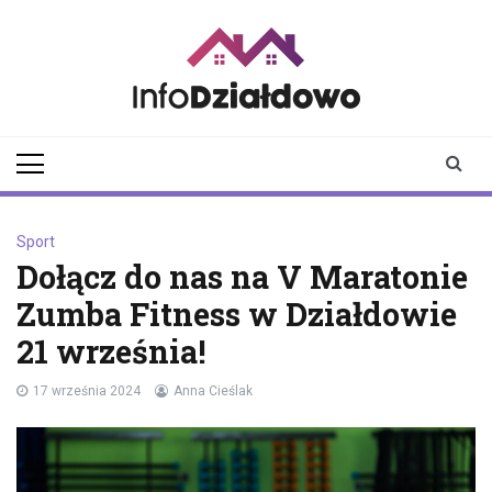
Skip
to
content
infodzialdowo.pl
Aktualności z Działdowa i
okolic
Sport
Dołącz do nas na V Maratonie
Zumba Fitness w Działdowie
21 września!
17 września 2024
Anna Cieślak