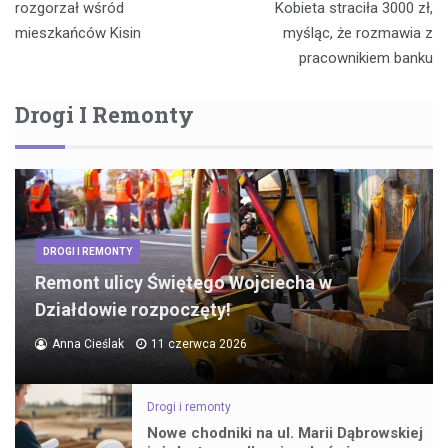
rozgorzał wśród
Kobieta straciła 3000 zł,
mieszkańców Kisin
myśląc, że rozmawia z
pracownikiem banku
Drogi I Remonty
DROGI I REMONTY
Remont ulicy Świętego Wojciecha w
Działdowie rozpoczęty!
Anna Cieślak
11 czerwca 2026
Drogi i remonty
Nowe chodniki na ul. Marii Dąbrowskiej