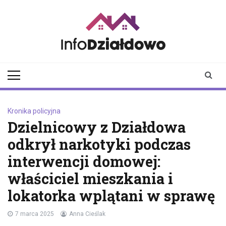
Skip
to
content
infodzialdowo.pl
Aktualności z Działdowa i
okolic
Kronika policyjna
Dzielnicowy z Działdowa
odkrył narkotyki podczas
interwencji domowej:
właściciel mieszkania i
lokatorka wplątani w sprawę
7 marca 2025
Anna Cieślak