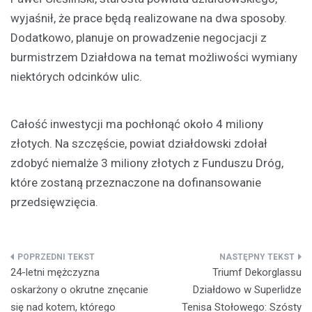
wyjaśnił, że prace będą realizowane na dwa sposoby.
Dodatkowo, planuje on prowadzenie negocjacji z
burmistrzem Działdowa na temat możliwości wymiany
niektórych odcinków ulic.
Całość inwestycji ma pochłonąć około 4 miliony
złotych. Na szczęście, powiat działdowski zdołał
zdobyć niemalże 3 miliony złotych z Funduszu Dróg,
które zostaną przeznaczone na dofinansowanie
przedsięwzięcia.
Nawigacja
24-letni mężczyzna
Triumf Dekorglassu
wpisu
oskarżony o okrutne znęcanie
Działdowo w Superlidze
się nad kotem, którego
Tenisa Stołowego: Szósty