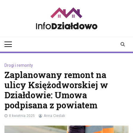
Skip
to
content
infodzialdowo.pl
Aktualności z Działdowa i
okolic
Drogi i remonty
Zaplanowany remont na
ulicy Księżodworskiej w
Działdowie: Umowa
podpisana z powiatem
8 kwietnia 2025
Anna Cieślak