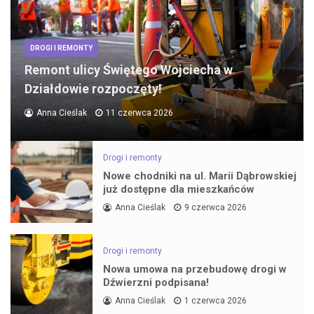
DROGI I REMONTY
Remont ulicy Świętego Wojciecha w
Działdowie rozpoczęty!
Anna Cieślak
11 czerwca 2026
Drogi i remonty
Nowe chodniki na ul. Marii Dąbrowskiej
już dostępne dla mieszkańców
Anna Cieślak
9 czerwca 2026
Drogi i remonty
Nowa umowa na przebudowę drogi w
Dźwierzni podpisana!
Anna Cieślak
1 czerwca 2026