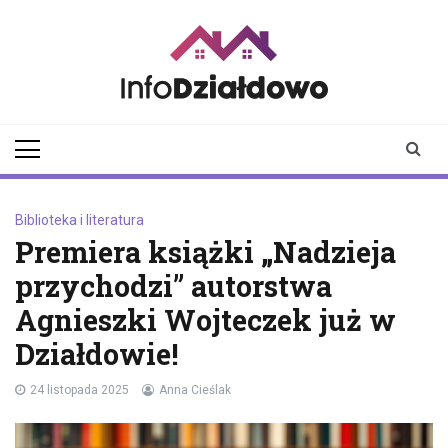
Skip
to
content
infodzialdowo.pl
Aktualności z Działdowa i
okolic
Biblioteka i literatura
Premiera książki „Nadzieja
przychodzi” autorstwa
Agnieszki Wojteczek już w
Działdowie!
24 listopada 2025
Anna Cieślak