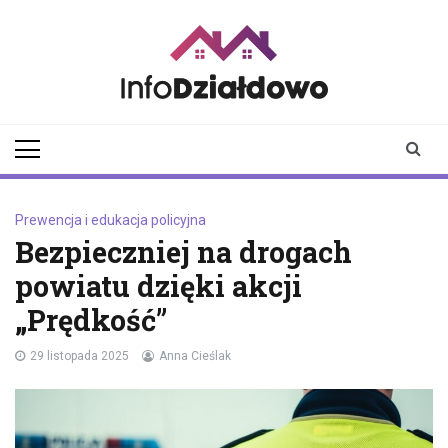
Skip
to
content
infodzialdowo.pl
Aktualności z Działdowa i
okolic
Prewencja i edukacja policyjna
Bezpieczniej na drogach
powiatu dzięki akcji
„Prędkość”
29 listopada 2025
Anna Cieślak