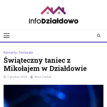
Skip
to
content
infodzialdowo.pl
Aktualności z Działdowa i
okolic
Koncerty i festiwale
Świąteczny taniec z
Mikołajem w Działdowie
2 grudnia 2025
Anna Cieślak