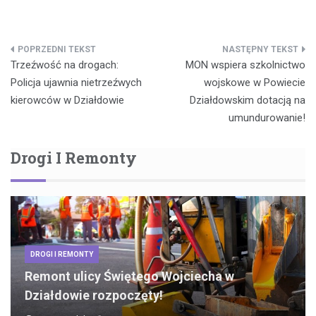
Nawigacja
Trzeźwość na drogach:
MON wspiera szkolnictwo
wpisu
Policja ujawnia nietrzeźwych
wojskowe w Powiecie
kierowców w Działdowie
Działdowskim dotacją na
umundurowanie!
Drogi I Remonty
DROGI I REMONTY
Remont ulicy Świętego Wojciecha w
Działdowie rozpoczęty!