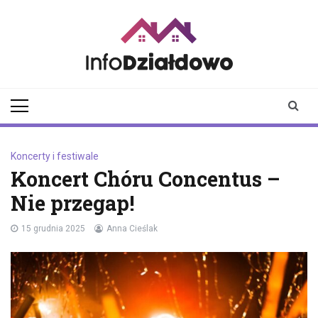
Skip
to
content
infodzialdowo.pl
Aktualności z Działdowa i
okolic
Koncerty i festiwale
Koncert Chóru Concentus –
Nie przegap!
15 grudnia 2025
Anna Cieślak