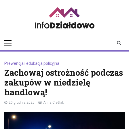
Skip
to
content
infodzialdowo.pl
Aktualności z Działdowa i
okolic
Prewencja i edukacja policyjna
Zachowaj ostrożność podczas
zakupów w niedzielę
handlową!
20 grudnia 2025
Anna Cieślak