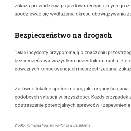
zakazu prowadzenia pojazdów mechanicznych groz
spodziewać się wydłużenia okresu obowiązywania za
Bezpieczeństwo na drogach
Takie incydenty przypominają o znaczeniu przestrze
bezpieczeństwa wszystkim uczestnikom ruchu. Polic
poważnych konsekwencjach nieprzestrzegania zaka
Zarówno lokalne społeczności, jak i organy ścigania,
podobnych sytuacji w przyszłości. Każdy przypadek 
odstraszanie potencjalnych sprawców i zapewnienie
Źródło: Komenda Powiatowa Policji w Działdowie