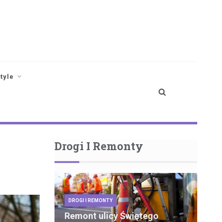
style
Drogi I Remonty
DROGI I REMONTY
Remont ulicy Świętego