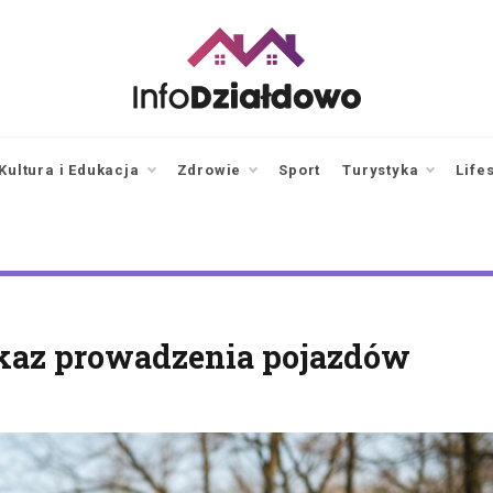
infodzialdowo.pl
Aktualności z Działdowa i
okolic
Kultura i Edukacja
Zdrowie
Sport
Turystyka
Life
kaz prowadzenia pojazdów