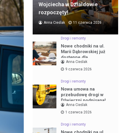
Wojciecha w Działdowie
rozpoczęty!
Anna Cieślak
11 czerwca 2026
Drogi i remonty
Nowe chodniki na ul.
Marii Dąbrowskiej już
dostępne dla
Anna Cieślak
mieszkańców
9 czerwca 2026
Drogi i remonty
Nowa umowa na
przebudowę drogi w
Dźwierzni podpisana!
Anna Cieślak
1 czerwca 2026
Drogi i remonty
Nowe chodniki na ul.