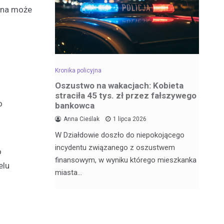
zna może
Kronika policyjna
Kro
dowa –
Oszustwo na wakacjach: Kobieta
Za
straciła 45 tys. zł przez fałszywego
wr
o
bankowca
6
Anna Cieślak
1 lipca 2026
Fu
W Działdowie doszło do niepokojącego
j Julii
Po
incydentu związanego z oszustwem
nęła 17
po
o
finansowym, w wyniku którego mieszkanka
Dz
elu
miasta…