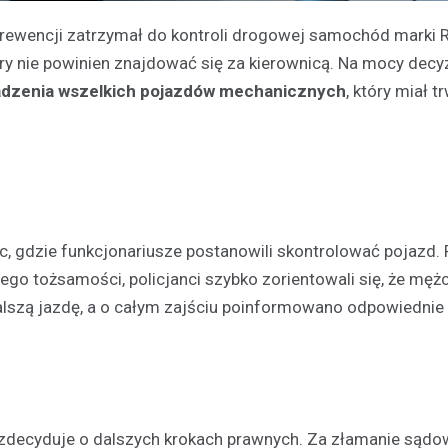
prewencji zatrzymał do kontroli drogowej samochód marki R
óry nie powinien znajdować się za kierownicą. Na mocy decyz
dzenia wszelkich pojazdów mechanicznych
, który miał t
ic, gdzie funkcjonariusze postanowili skontrolować pojazd.
go tożsamości, policjanci szybko zorientowali się, że męż
lszą jazdę, a o całym zajściu poinformowano odpowiednie 
y zdecyduje o dalszych krokach prawnych. Za złamanie sąd