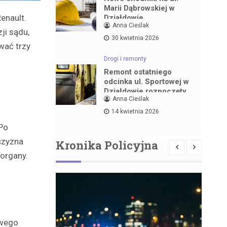
Marii Dąbrowskiej w
enault.
Działdowie
Anna Cieślak
ji sądu,
30 kwietnia 2026
rwać trzy
Drogi i remonty
Remont ostatniego
odcinka ul. Sportowej w
Działdowie rozpoczęty
Anna Cieślak
14 kwietnia 2026
 Po
czyzna
Kronika Policyjna
organy.
owego