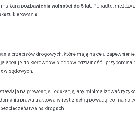
i mu
kara pozbawienia wolności do 5 lat
. Ponadto, mężczy
kazu kierowania.
Kronika policyjna
Zaginiona 17-latka z Dział
gania przepisów drogowych, które mają na celu zapewnienie
Policja prosi o pomoc
ja apeluje do kierowców o odpowiedzialność i przypomina 
Anna Cieślak
18 czerwca 202
zów sądowych.
W Działdowie trwa intensywne
poszukiwanie zaginionej 17-letnie
Wierzbowskiej. Dziewczyna zagi
 stawiają na prewencję i edukację, aby minimalizować ryzyk
czerwca, kiedy to…
złamania prawa traktowany jest z pełną powagą, co ma na c
 bezpieczeństwa na drogach.