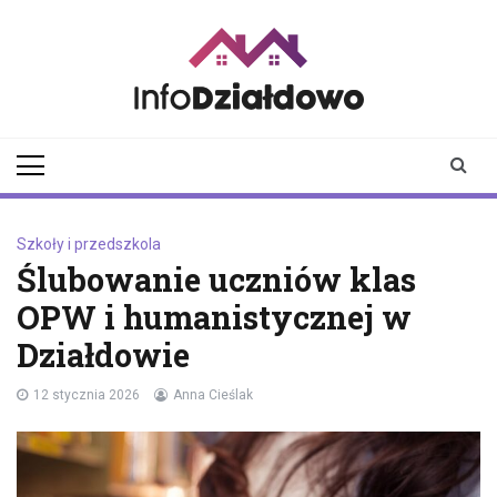
Skip
to
content
infodzialdowo.pl
Aktualności z Działdowa i
okolic
Szkoły i przedszkola
Ślubowanie uczniów klas
OPW i humanistycznej w
Działdowie
12 stycznia 2026
Anna Cieślak