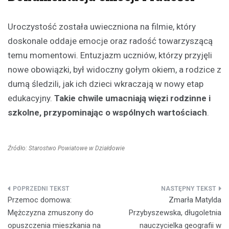
Uroczystość została uwieczniona na filmie, który
doskonale oddaje emocje oraz radość towarzyszącą
temu momentowi. Entuzjazm uczniów, którzy przyjęli
nowe obowiązki, był widoczny gołym okiem, a rodzice z
dumą śledzili, jak ich dzieci wkraczają w nowy etap
edukacyjny.
Takie chwile umacniają więzi rodzinne i
szkolne, przypominając o wspólnych wartościach
.
Źródło: Starostwo Powiatowe w Działdowie
Nawigacja
Przemoc domowa:
Zmarła Matylda
wpisu
Mężczyzna zmuszony do
Przybyszewska, długoletnia
opuszczenia mieszkania na
nauczycielka geografii w