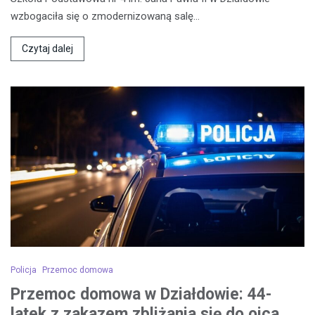
wzbogaciła się o zmodernizowaną salę…
Czytaj dalej
Policja
Przemoc domowa
Przemoc domowa w Działdowie: 44-
latek z zakazem zbliżania się do ojca