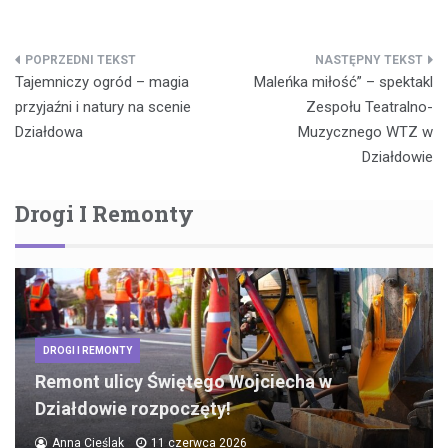
Nawigacja
Tajemniczy ogród – magia
Maleńka miłość” – spektakl
wpisu
przyjaźni i natury na scenie
Zespołu Teatralno-
Działdowa
Muzycznego WTZ w
Działdowie
Drogi I Remonty
DROGI I REMONTY
Remont ulicy Świętego Wojciecha w
Działdowie rozpoczęty!
Anna Cieślak
11 czerwca 2026