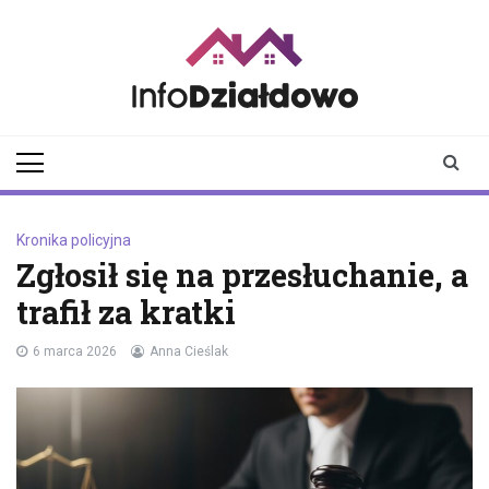
Skip
to
content
infodzialdowo.pl
Aktualności z Działdowa i
okolic
Kronika policyjna
Zgłosił się na przesłuchanie, a
trafił za kratki
6 marca 2026
Anna Cieślak